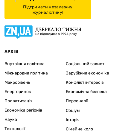
Підтримати незалежну
журналістику!
ДЗЕРКАЛО ТИЖНЯ
не підводимо з 1994 року
АРХІВ
Внутрішня політика
Соціальний захист
Міжнародна політика
Зарубіжна економіка
Макрорівень
Конфлікт інтересів
Енергоринок
Економічна безпека
Приватизація
Персоналії
Економіка регіонів
Соціум
Наука
Історія
Технології
Сімейне коло