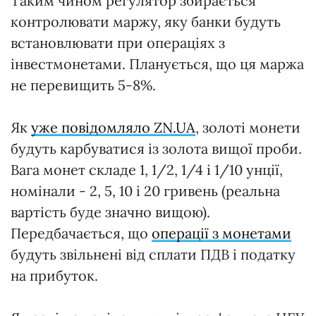
Таким чином регулятор збирається
контролювати маржу, яку банки будуть
встановлювати при операціях з
інвестмонетами. Планується, що ця маржа
не перевищить 5-8%.
Як
уже повідомляло ZN.UA
, золоті монети
будуть карбуватися із золота вищої проби.
Вага монет складе 1, 1/2, 1/4 і 1/10 унції,
номінали - 2, 5, 10 і 20 гривень (реальна
вартість буде значно вищою).
Передбачається, що
операції з монетами
будуть звільнені від сплати ПДВ і податку
на прибуток.