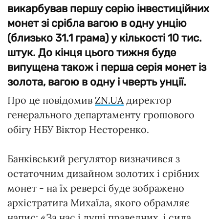
викарбував першу серію інвестиційних
монет зі срібла вагою в одну унцію
(близько 31.1 грама) у кількості 10 тис.
штук. До кінця цього тижня буде
випущена також і перша серія монет із
золота, вагою в одну і чверть унції.
Про це повідомив
ZN.UA
директор
генерального департаменту грошового
обігу НБУ Віктор Несторенко.
Банківський регулятор визначився з
остаточним дизайном золотих і срібних
монет - на їх реверсі буде зображено
архістратига Михаїла, якого обрамляє
напис: «За нас і душі праведних, і сила