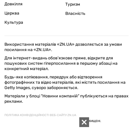
Довкілля
Туризм
Церква
Власність
Культура
Використання матеріалів «ZN.UA» дозволяється за умови
посилання на «ZN.UA».
Для інтернет-видань обов'язкове пряме, відкрите для
пошукових систем гіперпосилання в першому абзаці на
конкретний матеріал.
Будь-яке копіювання, передрук або відтворення
фотографічних та відео матеріалів, які містять посилання на
Getty Images, суворо забороняється.
Матеріали у блоці "Новини компаній" публікуються на правах
реклами.
ПОЛІТИКА КОНФІДЕНЦІЙНОСТІ ВЕБ-САЙТУ ZN.UA
© 1994–2026 «ДЗЕРКАЛО ТИЖНЯ. УКРАЇНА».УСІ ПРАВА ЗАХИЩЕНІ.