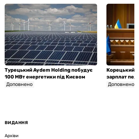
Турецький Aydem Holding побудує
Корецький а
100 МВт енергетики під Києвом
зарплат педа
Доповнено
Доповнено
ВИДАННЯ
Архіви