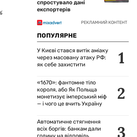
спростувало дані
експортерів
ПОПУЛЯРНЕ
У Києві стався витік аміаку
1
через масовану атаку РФ:
як себе захистити
«1670»: фантомне тіло
2
короля, або Як Польща
монетизує імперський міф
— і чого це вчить Україну
Автоматичне стягнення
3
всіх боргів: банкам дали
годину на відповідь