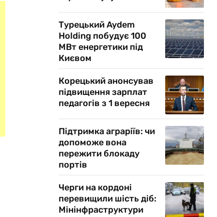
Турецький Aydem
Holding побудує 100
МВт енергетики під
Києвом
Корецький анонсував
підвищення зарплат
педагогів з 1 вересня
Підтримка аграріїв: чи
допоможе вона
пережити блокаду
портів
Черги на кордоні
перевищили шість діб:
Мінінфраструктури