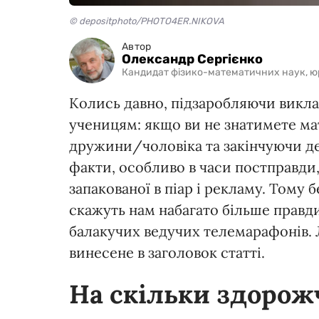
© depositphoto/PHOTO4ER.NIKOVA
Автор
Олександр Сергієнко
Кандидат фізико-математичних наук, юри
Колись давно, підзаробляючи виклад
ученицям: якщо ви не знатимете ма
дружини/чоловіка та закінчуючи де
факти, особливо в часи постправди,
запакованої в піар і рекламу. Тому
скажуть нам набагато більше правди (
балакучих ведучих телемарафонів. 
винесене в заголовок статті.
На скільки здорож