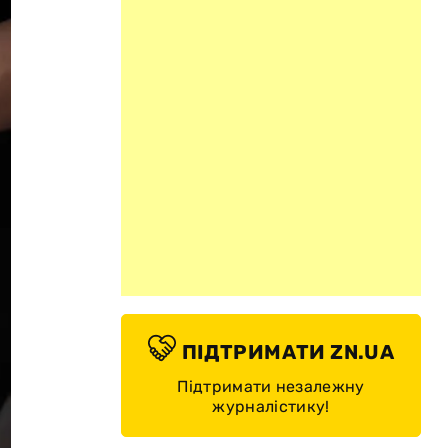
ПІДТРИМАТИ ZN.UA
Підтримати незалежну
журналістику!