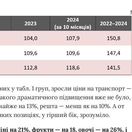
их у табл. 1 груп, зросли ціни на транспорт —
акого драматичного підвищення вже не було,
майже на 13%, решта — менш як на 10%. А от
яких позиціях, у гірший бік, зрозуміло.
ні на 21%, фрукти — на 18, овочі — на 26%, і