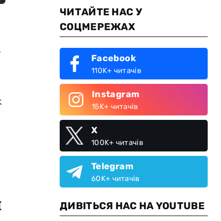
ЧИТАЙТЕ НАС У
СОЦМЕРЕЖАХ
.
Facebook
110K+ читачів
Instagram
ж
15K+ читачів
X
100K+ читачів
Telegram
60K+ читачів
и
ДИВІТЬСЯ НАС НА YOUTUBE