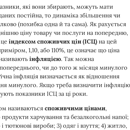
азники, які вони збирають, можуть мати
даних постійна, то динаміка збільшення чи
ово (похибка одна й та сама). Як рахується
днішню ціну товару чи послуги на попередню,
ь це
індексом споживчих цін (ІСЦ)
на цей
иміром, 1,10, або 110%, це означає що ціна
 називають
інфляцією
. Так можна
 попереднього, чи до того ж місяця минулого
Річна інфляція визначається як відношення
удня минулого. Якщо треба визначити інфляці
жують показники ІСЦ за ці роки.
азом називаються
споживчими цінами
,
) продукти харчування та безалкогольні напої;
 і тютюнові вироби; 3) одяг і взуття; 4) житло,