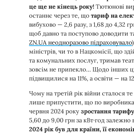
це ще не кінець року!
Тютюнові вир
останнє через те, що
тариф на елек
вибухово — 2,6 разу, з 1,68 до 4,32 г
щоб давно та поступово доводити та
ZN.UA неодноразово підраховувало
міністрів, чи то в Нацкомісії, що 
та комунальних послуг, тримав теат
зовсім не припекло… Щодо інших цін
підвищилися на 11%, а освіти — на 1
Чому на третій рік війни сталося те
лише припустити, що по виробниках
червня 2024 року
зростання тарифу
5,60 до 9,00 грн за кВт·год залежно
2024 рік був для країни, її економ