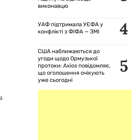
виконавцю
4
УАФ підтримала УЄФА у
конфлікті з ФІФА — ЗМІ
США наближаються до
и
угоди щодо Ормузької
5
протоки: Axios повідомляє,
що оголошення очікують
уже сьогодні
а