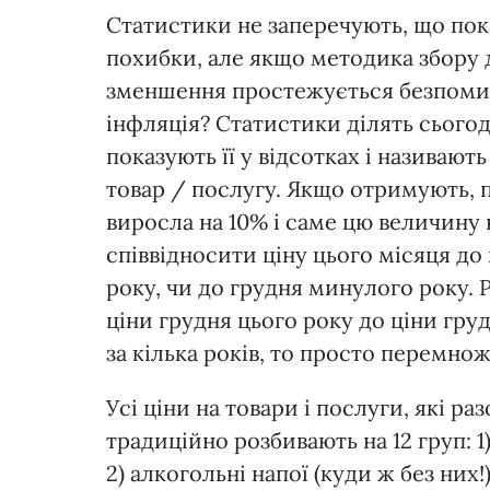
Статистики не заперечують, що пок
похибки, але якщо методика збору 
зменшення простежується безпомилк
інфляція? Статистики ділять сього
показують її у відсотках і називают
товар / послугу. Якщо отримують, пр
виросла на 10% і саме цю величину
співвідносити ціну цього місяця до
року, чи до грудня минулого року. 
ціни грудня цього року до ціни гр
за кілька років, то просто перемно
Усі ціни на товари і послуги, які р
традиційно розбивають на 12 груп: 1
2) алкогольні напої (куди ж без них!)