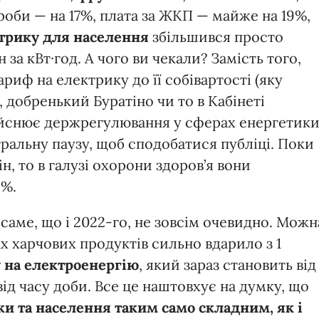
оби — на 17%, плата за ЖКП — майже на 19%,
трику для населення
збільшився просто
рн за кВт·год. А чого ви чекали? Замість того,
риф на електрику до її собівартості (яку
), добренький Буратіно чи то в Кабінеті
здійснює держрегулювання у сферах енергетик
ральну паузу, щоб сподобатися публіці. Поки
, то в галузі охорони здоров’я вони
2%.
 саме, що і 2022-го, не зовсім очевидно. Можн
 харчових продуктів сильно вдарило з 1
 на електроенергію
, який зараз становить від
 від часу доби. Все це наштовхує на думку, що
іки та населення таким само складним, як і