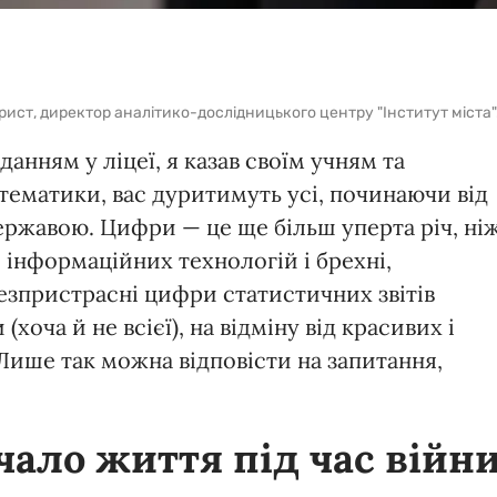
ст, директор аналітико-дослідницького центру "Інститут міста"
анням у ліцеї, я казав своїм учням та
тематики, вас дуритимуть усі, починаючи від
ржавою. Цифри — це ще більш уперта річ, ні
 інформаційних технологій і брехні,
 безпристрасні цифри статистичних звітів
хоча й не всієї), на відміну від красивих і
Лише так можна відповісти на запитання,
чало життя під час війн