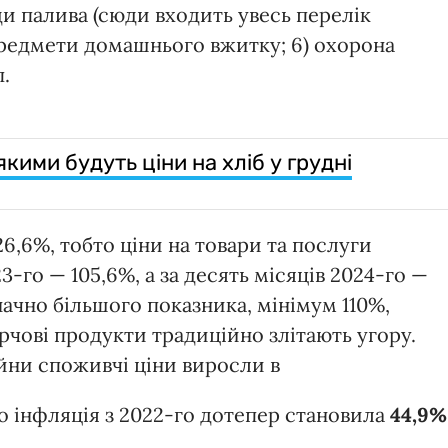
иди палива (сюди входить увесь перелік
предмети домашнього вжитку; 6) охорона
п.
ими будуть ціни на хліб у грудні
26,6%, тобто ціни на товари та послуги
-го — 105,6%, а за десять місяців 2024-го —
начно більшого показника, мінімум 110%,
арчові продукти традиційно злітають угору.
ійни споживчі ціни виросли в
тобто інфляція з 2022-го дотепер становила
44,9%