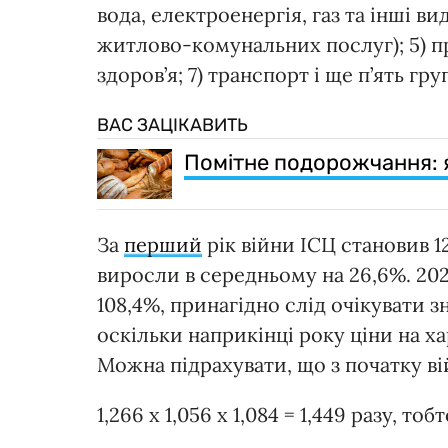
вода, електроенергія, газ та інші в
житлово-комунальних послуг); 5) 
здоров’я; 7) транспорт і ще п’ять гру
ВАС ЗАЦІКАВИТЬ
Помітне подорожчання: як
За
перший
рік війни ІСЦ становив 1
виросли в середньому на 26,6%. 2023
108,4%, принагідно слід очікувати з
оскільки наприкінці року ціни на х
Можна підрахувати, що з початку в
1,266 х 1,056 х 1,084 = 1,449 разу, 