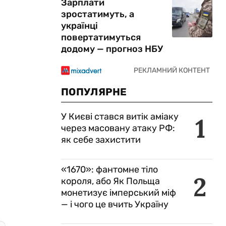
Зарплати
зростатимуть, а
українці
повертатимуться
додому — прогноз НБУ
ПОПУЛЯРНЕ
У Києві стався витік аміаку
1
через масовану атаку РФ:
як себе захистити
«1670»: фантомне тіло
2
короля, або Як Польща
монетизує імперський міф
— і чого це вчить Україну