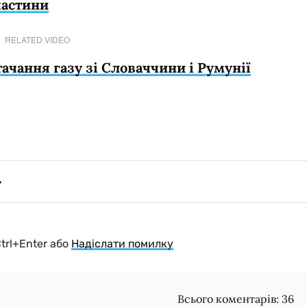
частини
RELATED VIDEO
ачання газу зі Словаччини і Румунії
Ctrl+Enter або
Надіслати помилку
Всього коментарів:
36