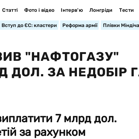
Статті
Фото і відео
Інтерв'ю
Лонгріди
Тести
Вступ до ЄС: кластери
Реформа армії
Плівки Міндіч
ВИВ "НАФТОГАЗУ"
Д ДОЛ. ЗА НЕДОБІР 
виплатити 7 млрд дол.
тій за рахунком