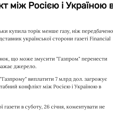
т між Росією і Україною 
льки купила торік менше газу, ніж передбачен
тавник української сторони газеті Financial
унок, що може змусити "Газпром" перенести
важає джерело.
 "Газпрому" виплатити 7 млрд дол. загрожує
табний конфлікт між Росією і Україною в
 газети в суботу, 26 січня, коментувати не