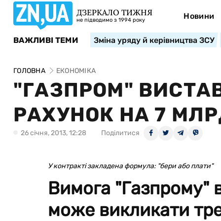
ДЗЕРКАЛО ТИЖНЯ
Новини
не підводимо з 1994 року
ВАЖЛИВІ ТЕМИ
Зміна уряду й керівництва ЗСУ
ГОЛОВНА
ЕКОНОМІКА
"ГАЗПРОМ" ВИСТА
РАХУНОК НА 7 МЛР
26 сiчня, 2013, 12:28
Поділитися
У контракті закладена формула: "бери або плати"
Вимога "Газпрому" 
може викликати тре