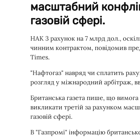
масштабний конфлік
газовій сфері.
НАК 3 рахунок на 7 млрд дол., оскі
чинним контрактом, повідомив предс
Times.
"Нафтогаз" навряд чи сплатить рах
розгляд у міжнародний арбітраж, в
Британська газета пише, що вимога
викликати третій за рахунком масш
газовій сфері.
В "Газпромі" інформацію британської