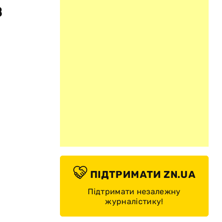
в
о
ПІДТРИМАТИ ZN.UA
Підтримати незалежну
журналістику!