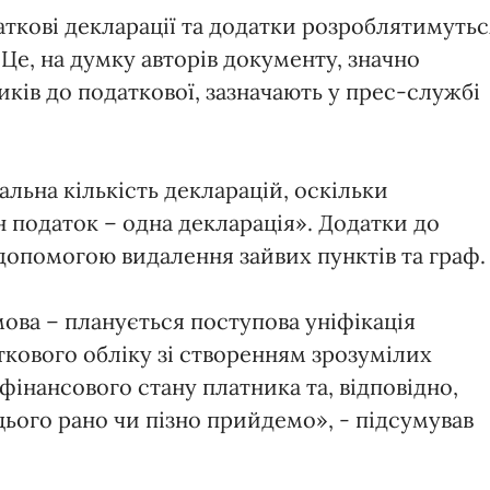
даткові декларації та додатки розроблятимутьс
 Це, на думку авторів документу, значно
ків до податкової, зазначають у прес-службі
льна кількість декларацій, оскільки
 податок – одна декларація». Додатки до
 допомогою видалення зайвих пунктів та граф.
ова – планується поступова уніфікація
ткового обліку зі створенням зрозумілих
інансового стану платника та, відповідно,
цього рано чи пізно прийдемо», - підсумував