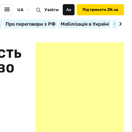
UA
Увійти
Аа
Підтримати ZN.ua
а
Про переговори з РФ
Мобілізація в Україні
Корисн
СТЬ
ВО