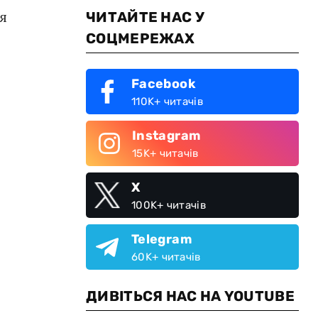
я
ЧИТАЙТЕ НАС У
СОЦМЕРЕЖАХ
Facebook
110K+ читачів
Instagram
15K+ читачів
X
100K+ читачів
Telegram
60K+ читачів
ДИВІТЬСЯ НАС НА YOUTUBE