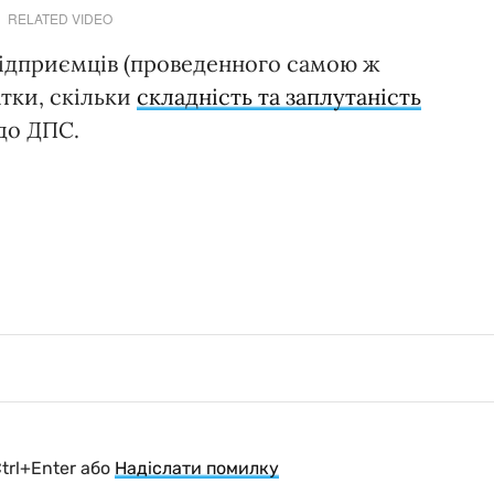
RELATED VIDEO
підприємців (проведенного самою ж
атки, скільки
складність та заплутаність
 до ДПС.
Ctrl+Enter або
Надіслати помилку