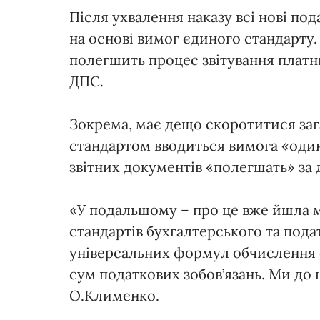
Після ухвалення наказу всі нові по
на основі вимог єдиного стандарту.
полегшить процес звітування платни
ДПС.
Зокрема, має дещо скоротитися зага
стандартом вводиться вимога «один
звітних документів «полегшать» за
«У подальшому – про це вже йшла м
стандартів бухгалтерського та пода
універсальних формул обчислення ф
сум податкових зобов’язань. Ми до 
О.Клименко.