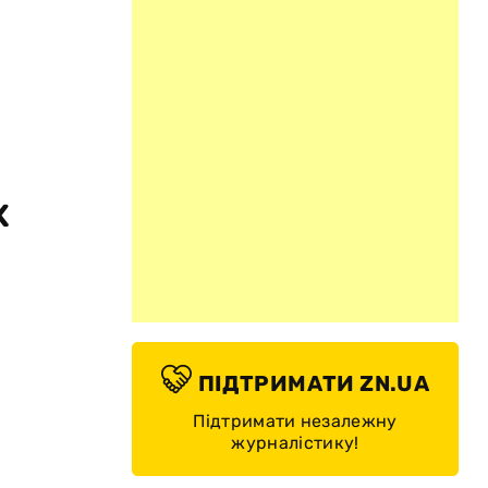
х
ПІДТРИМАТИ ZN.UA
Підтримати незалежну
журналістику!