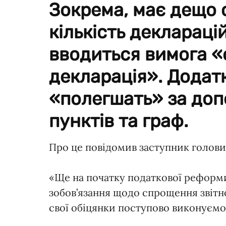
Зокрема, має дещо 
кількість деклараці
вводиться вимога «
декларація». Додатк
«полегшать» за до
пунктів та граф.
Про це повідомив заступник голов
«Ще на початку податкової реформи
зобов’язання щодо спрощення звітн
свої обіцянки поступово виконуємо»