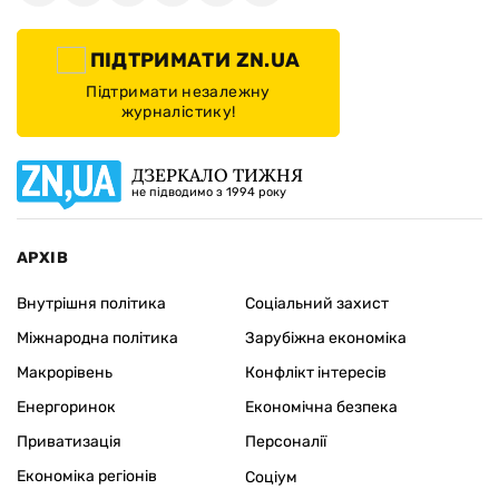
ПІДТРИМАТИ ZN.UA
Підтримати незалежну
журналістику!
ДЗЕРКАЛО ТИЖНЯ
не підводимо з 1994 року
АРХІВ
Внутрішня політика
Соціальний захист
Міжнародна політика
Зарубіжна економіка
Макрорівень
Конфлікт інтересів
Енергоринок
Економічна безпека
Приватизація
Персоналії
Економіка регіонів
Соціум