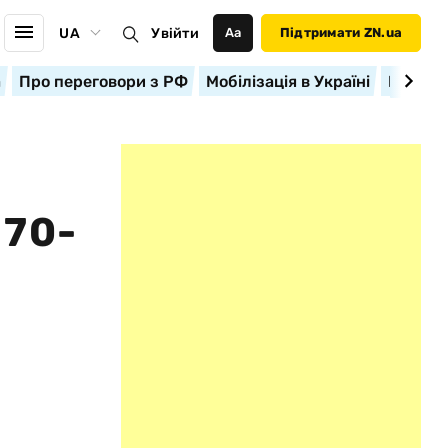
UA
Увійти
Аа
Підтримати ZN.ua
а
Про переговори з РФ
Мобілізація в Україні
Корисн
70-