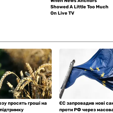
зу просять гроші на
ЄС запровадив нові сан
 підтримку
проти РФ через масова