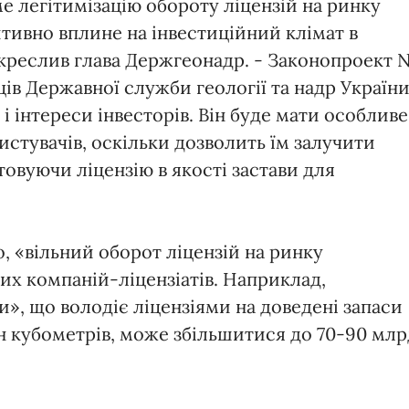
е легітимізацію обороту ліцензій на ринку
тивно вплине на інвестиційний клімат в
ідкреслив глава Держгеонадр. - Законопроект 
ців Державної служби геології та надр Україн
 і інтереси інвесторів. Він буде мати особливе
стувачів, оскільки дозволить їм залучити
овуючи ліцензію в якості застави для
о, «вільний оборот ліцензій на ринку
их компаній-ліцензіатів. Наприклад,
и», що володіє ліцензіями на доведені запаси
рлн кубометрів, може збільшитися до 70-90 млр