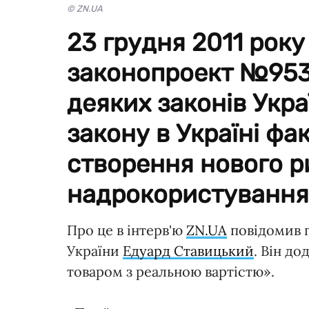
© ZN.UA
23 грудня 2011 рок
законопроект №9539
деяких законів Укра
закону в Україні фа
створення нового р
надрокористування
Про це в інтерв'ю
ZN.UA
повідомив г
України
Едуард Ставицький
. Він до
товаром з реальною вартістю».