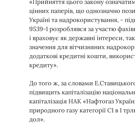
«Прийняття цього закону означатим
цінних паперів, що однозначно пози
Україні та надрокористування, - п
9539-1 розроблявся за участю фахів
і враховує як державні інтереси, так
значення для вітчизняних надрокори
додаткові кредитні кошти, використ
кредиту».
До того ж, за словами Е.Ставицьког
підвищить капіталізацію національн
капіталізація НАК «Нафтогаз Україн
природного газу категорії С1 в 1 т
дол».