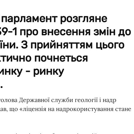
у парламент розгляне
-1 про внесення змін до
їни. З прийняттям цього
ктично почнеться
инку - ринку
.
олова Державної служби геології і надр
дав, що «ліцензія на надрокористування стане