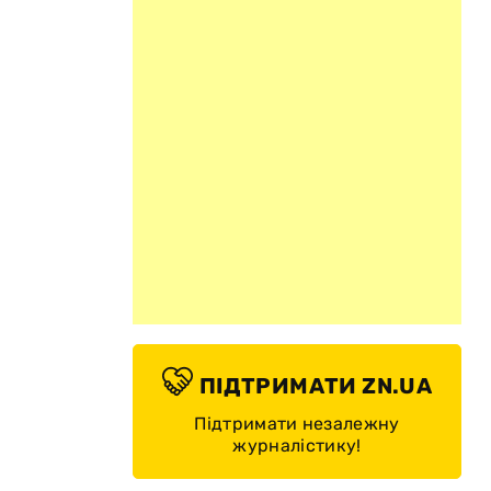
ПІДТРИМАТИ ZN.UA
Підтримати незалежну
журналістику!