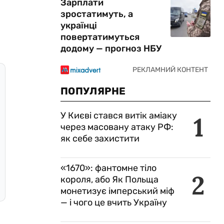
Зарплати
зростатимуть, а
українці
повертатимуться
додому — прогноз НБУ
ПОПУЛЯРНЕ
У Києві стався витік аміаку
1
через масовану атаку РФ:
як себе захистити
«1670»: фантомне тіло
2
короля, або Як Польща
монетизує імперський міф
— і чого це вчить Україну