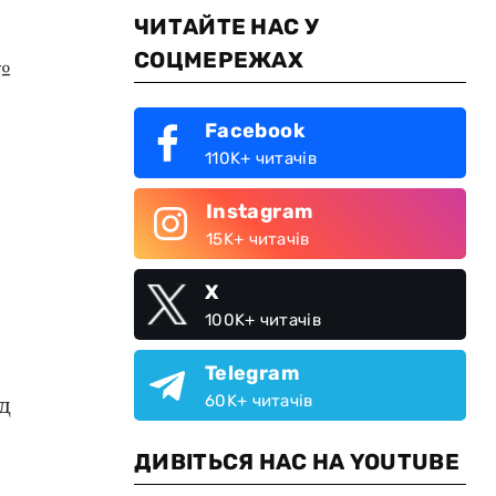
ЧИТАЙТЕ НАС У
СОЦМЕРЕЖАХ
№
и
Facebook
110K+ читачів
Instagram
15K+ читачів
X
100K+ читачів
Telegram
д
60K+ читачів
ДИВІТЬСЯ НАС НА YOUTUBE