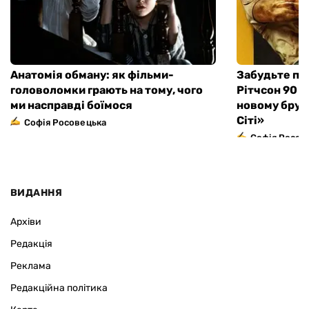
Анатомія обману: як фільми-
Забудьте пр
головоломки грають на тому, чого
Рітчсон 90 х
ми насправді боїмося
новому брут
Сіті»
Софія Росовецька
Софія Росов
ВИДАННЯ
Архіви
Редакція
Реклама
Редакційна політика