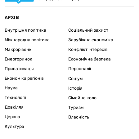
АРХІВ
Внутрішня політика
Соціальний захист
Міжнародна політика
Зарубіжна економіка
Макрорівень
Конфлікт інтересів
Енергоринок
Економічна безпека
Приватизація
Персоналії
Економіка регіонів
Соціум
Наука
Історія
Технології
Сімейне коло
Довкілля
Туризм
Церква
Власність
Культура