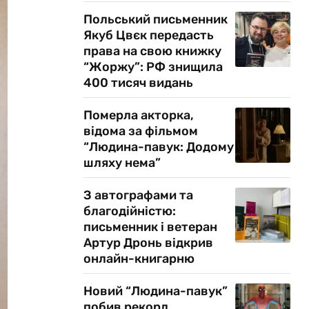
Польський письменник
Якуб Цвєк передасть
права на свою книжку
“Жоржу”: РФ знищила
400 тисяч видань
Померла акторка,
відома за фільмом
“Людина-павук: Додому
шляху нема”
З автографами та
благодійністю:
письменник і ветеран
Артур Дронь відкрив
онлайн-книгарню
Новий “Людина-павук”
побив рекорд