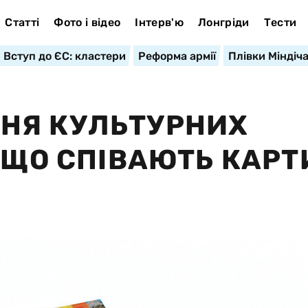
Статті
Фото і відео
Інтерв'ю
Лонгріди
Тести
Вступ до ЄС: кластери
Реформа армії
Плівки Міндіч
НЯ КУЛЬТУРНИХ
О ЩО СПІВАЮТЬ КАР