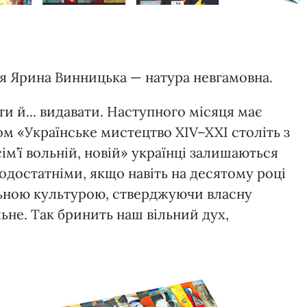
я Ярина Винницька — натура невгамовна.
ти й... видавати. Наступного місяця має
 «Українське мистецтво XIV–XXI століть з
ім’ї вольній, новій» українці залишаються
достатніми, якщо навіть на десятому році
льною культурою, стверджуючи власну
льне. Так бринить наш вільний дух,