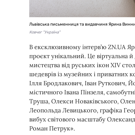
Львівська письменниця та видавчиня Ярина Винн
Ковчег "Україна"
В ексклюзивному інтерв’ю ZN.UA Я
проєкт унікальний. Це віртуальна 
мистецтва від руських ікон XIV стол
шедеврів із музейних і приватних к
Ілля Бродлакович, Іван Руткович, Й
містичного Івана Пінзеля, самобутн
Труша, Олекси Новаківського, Олен
Леопольда Левицького, графіка Гео
вибух світового масштабу Олексан
Роман Петрук».