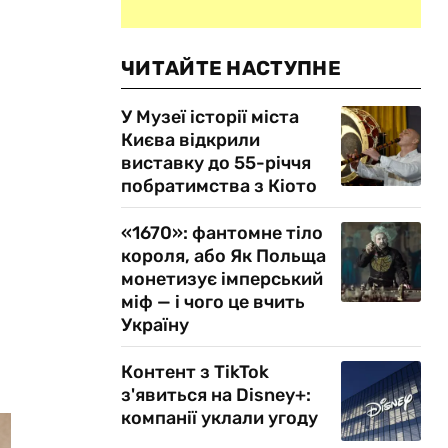
ЧИТАЙТЕ НАСТУПНЕ
У Музеї історії міста
Києва відкрили
виставку до 55-річчя
побратимства з Кіото
«1670»: фантомне тіло
короля, або Як Польща
монетизує імперський
міф — і чого це вчить
Україну
Контент з TikTok
з'явиться на Disney+:
компанії уклали угоду