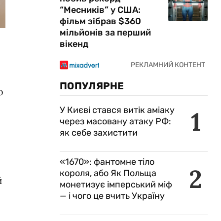
“Месників” у США:
фільм зібрав $360
мільйонів за перший
вікенд
ПОПУЛЯРНЕ
о
У Києві стався витік аміаку
1
через масовану атаку РФ:
як себе захистити
«1670»: фантомне тіло
2
короля, або Як Польща
й
монетизує імперський міф
— і чого це вчить Україну