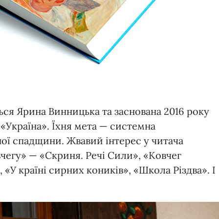
ься Ярина Винницька та заснована 2016 року
«Україна». Їхня мета — системна
ної спадщини. Жвавий інтерес у читача
чегу» — «Скриня. Речі Сили», «Ковчег
 «У країні сирних коників», «Школа Різдва». І