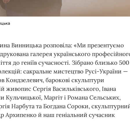
ицька
рина Винницька розповіла: «Ми презентуємо
й друкована галерея українського професійног
іття до геніїв сучасності. Зібрано близько 500
олекцій: сакральне мистецтво Русі-України —
ов Кондзелевич, барокові скульптури
ій живопис Сергія Васильківського, Івана
и Кульчицької, Маргіт і Романа Сельських,
ргія Нарбута та Богдана Сороки, скульптурни
др Архипенко й наш геніальний сучасник