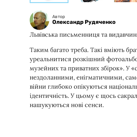
Автор
Олександр Рудяченко
Львівська письменниця та видавчин
Таким багато треба. Такі вміють бра
уреальнитися розкішний фотоальбом
музейних та приватних збірок». У «с
нездоланними, енігматичними, само
війни глибоко опікуються націона
ідентичність. У цьому є щось сакра
нашукуються нові сенси.