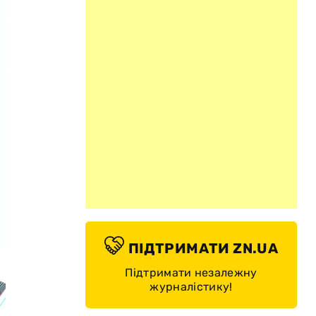
© Ковчег "Україна"
ПІДТРИМАТИ ZN.UA
Підтримати незалежну
журналістику!