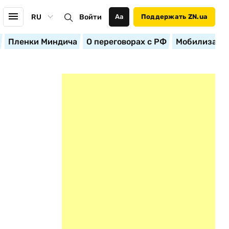
RU
Войти
Аа
Поддержать ZN.ua
Пленки Миндича
О переговорах с РФ
Мобилизация