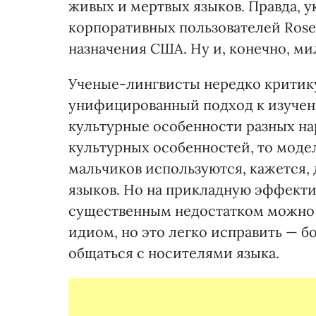
живых и мертвых языков. Правда, у
корпора­тивных пользователей Rose
назначения США. Ну и, конечно, ми
Ученые-лингвисты нередко кри­тик
унифицированный подход к изучени
культурные особенности разных нар
культур­ных особенностей, то мод
мальчиков используются, кажется, 
языков. Но на прикладную эффектив
существенным недостатком можно 
идиом, но это легко исправить — б
общаться с носителями языка.