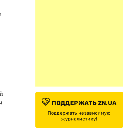
и
ей
ы
ПОДДЕРЖАТЬ ZN.UA
Поддержать независимую
журналистику!