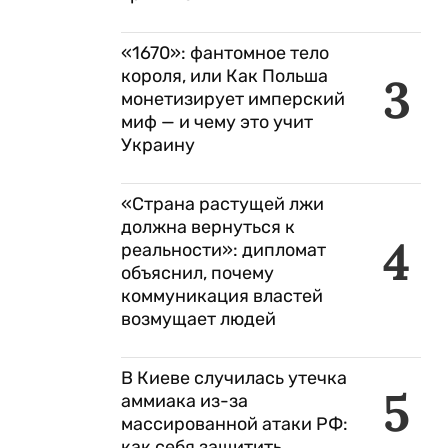
«1670»: фантомное тело
короля, или Как Польша
3
монетизирует имперский
миф — и чему это учит
Украину
«Страна растущей лжи
должна вернуться к
4
реальности»: дипломат
объяснил, почему
коммуникация властей
возмущает людей
В Киеве случилась утечка
5
аммиака из-за
массированной атаки РФ:
как себя защитить