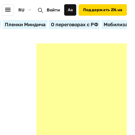
RU
Войти
Аа
Поддержать ZN.ua
Пленки Миндича
О переговорах с РФ
Мобилизация