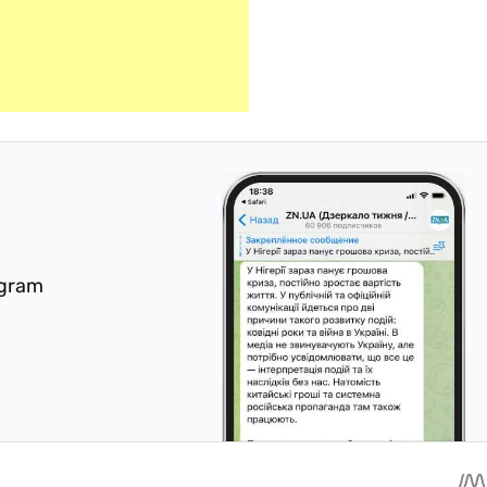
egram