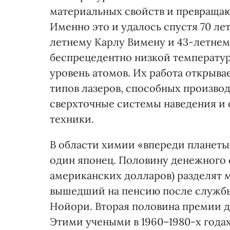
материальных свойств и превращаю
Именно это и удалось спустя 70 ле
летнему Карлу Вимену и 43-летнему
беспрецедентно низкой температур
уровень атомов. Их работа открыв
типов лазеров, способных произв
сверхточные системы наведения и 
техники.
В области химии «впереди планеты 
один японец. Половину денежного
американских долларов) разделят 
вышедший на пенсию после службы 
Нойори. Вторая половина премии д
Этими учеными в 1960–1980-х года