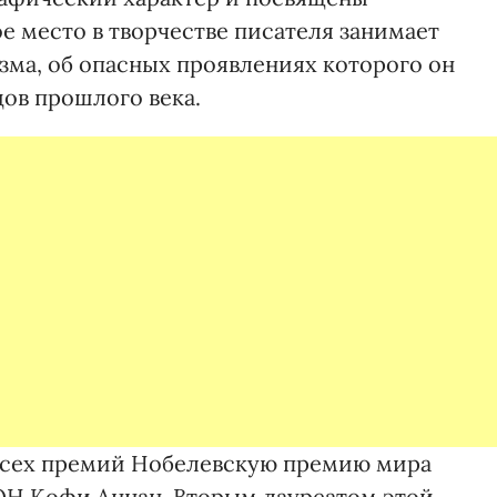
е место в творчестве писателя занимает
ма, об опасных проявлениях которого он
дов прошлого века.
 всех премий Нобелевскую премию мира
ОН Кофи Аннан. Вторым лауреатом этой