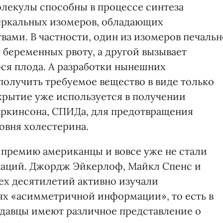
лекулы способны в процессе синтеза
еркальных изомеров, обладающих
ами. В частности, один из изомеров печальн
 беременных рвоту, а другой вызывает
ся плода. А разработки нынешних
получить требуемое вещество в виде только
ткрытие уже используется в получении
аркинсона, СПИДа, для предотвращения
овня холестерина.
премию американцы и вовсе уже не стали
наций. Джордж Эйкерлоф, Майкл Спенс и
х десятилетий активно изучали
ях «асимметричной информации», то есть в
одавцы имеют различное представление о