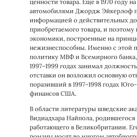
ценности товара. Еще в 1970 году 
автомобилями Джордж Эйкерлоф пок
информацией о действительных дост
приобретаемого товара, и поэтом
экономики, построенные на принц
нежизнеспособны. Именно с этой п
политику МВФ и Всемирного банка, 
1997–1999 годах занимал должность
отставки он возложил основную от
поразивший в 1997–1998 годах Юго
финансов США.
В области литературы шведские ак
Видиадхара Найпола, родившегося 
работающего в Великобритании. Ег
романы носят во многом автобиог