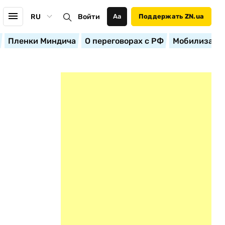
RU
Войти
Аа
Поддержать ZN.ua
Пленки Миндича
О переговорах с РФ
Мобилизация