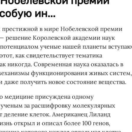
 Нобелевской премии
собую ин...
й престижной в мире Нобелевской премии
 — решение Королевской академии наук
 потенциалом ученые нашей планеты вступаю
этот, как свидетельствует тематика
к никогда. Современная наука оказалась в
механизмы функционирования живых систем,
и даже получить новое состояние вещества.
по медицине присуждена одному
 ученым за расшифровку молекулярных
т деление клеток. Американец Лиланд
жизнь открыл и описал более 100 генов,
ечение которого каждая отдельная клетка