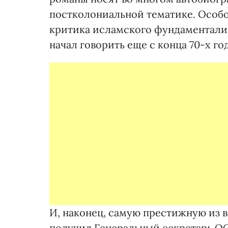
постколониальной тематике. Особо
критика исламского фундаментализ
начал говорить еще с конца 70-х го
И, наконец, самую престижную из
получил Генеральный секретарь О