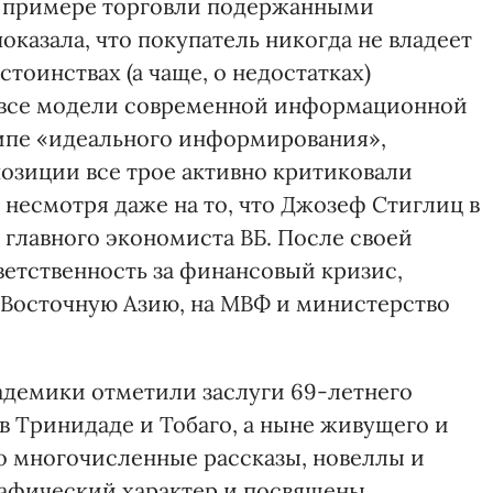
на примере торговли подержанными
азала, что покупатель никогда не владеет
оинствах (а чаще, о недостатках)
у все модели современной информационной
ипе «идеального информирования»,
озиции все трое активно критиковали
несмотря даже на то, что Джозеф Стиглиц в
 главного экономиста ВБ. После своей
ветственность за финансовый кризис,
-Восточную Азию, на МВФ и министерство
адемики отметили заслуги 69-летнего
в Тринидаде и Тобаго, а ныне живущего и
о многочисленные рассказы, новеллы и
рафический характер и посвящены