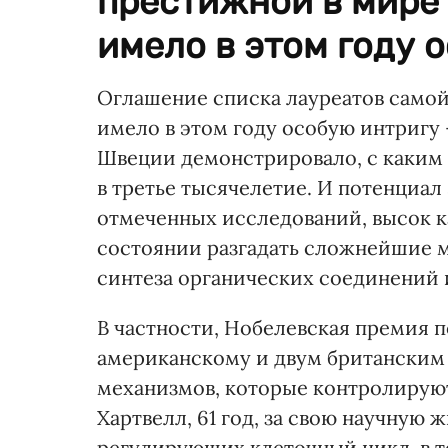
престижной в мире
имело в этом году о
Оглашение списка лауреатов само
имело в этом году особую интригу
Швеции демонстрировало, с каким
в третье тысячелетие. И потенциал 
отмеченных исследований, высок ка
состоянии разгадать сложнейшие 
синтеза органических соединений 
В частности, Нобелевская премия 
американскому и двум британским
механизмов, которые контролирую
Хартвелл, 61 год, за свою научную 
регулирующих клеточный цикл, в т