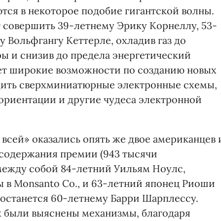
тся в некоторое подобие гигантской волны.
т совершить 39-летнему Эрику Корнеллу, 53-
 Вольфгангу Кеттерле, охладив газ до
ы и снизив до предела энергетический
ает широкие возможности по созданию новых
одить сверхминиатюрные электронные схемы,
ориентации и другие чудеса электронной
всей» оказались опять же двое американцев 
 содержания премии (943 тысячи
между собой 84-летний Уильям Ноулс,
в Monsanto Co., и 63-летний японец Риоши
останется 60-летнему Барри Шарплессу.
х были выяснены механизмы, благодаря