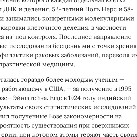
и ДНК и деления. 52-летний Поль Нерс и 58-
ии занимались конкретными молекулярными
ировки клеточного деления, в частности
а из-под контроля. Последнее направление
ые исследования бесценными с точки зрения
офилактики раковых заболеваний, переводя и
 практической медицины.
сталась гораздо более молодым ученым —
 работающему в США, — за получение в 1995
Бозе—Эйнштейна. Еще в 1924 году индийский
ультаты своих статистических исследований
нил полученные Бозе закономерности на
ероятность существования при сверхнизких
терии, при котором атомы теряют часть свои