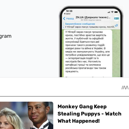
egram