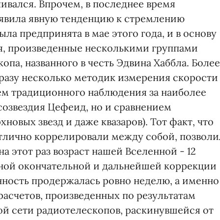
ивался. Впрочем, в последнее время
оявила явную тенденцию к стремлению
ла предпринята в мае этого года, и в основу
я, произведенные несколькими группами
па, названного в честь Эдвина Хаббла. Более
сразу несколько методик измерения скорости
тем традиционного наблюдения за наиболее
озвездия Цефеид, но и сравнением
новых звезд и даже квазаров). Тот факт, что
тлично коррелировали между собой, позволи
а этот раз возраст нашей Вселенной - 12
иной окончательной и дальнейшей коррекции
енность продержалась ровно неделю, а именно
расчетов, произведенных по результатам
й сети радиотелескопов, раскинувшейся от