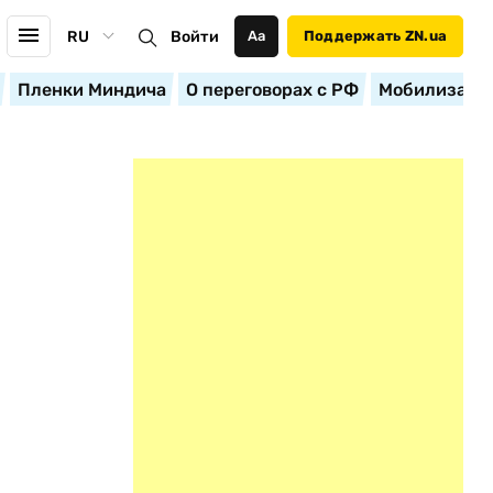
RU
Войти
Аа
Поддержать ZN.ua
Пленки Миндича
О переговорах с РФ
Мобилизация