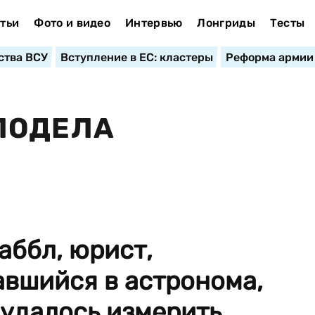
тьи
Фото и видео
Интервью
Лонгриды
Тесты
ства ВСУ
Вступление в ЕС: кластеры
Реформа армии
ЛОДЕЛА
аббл, юрист,
вшийся в астронома,
 удалось измерить