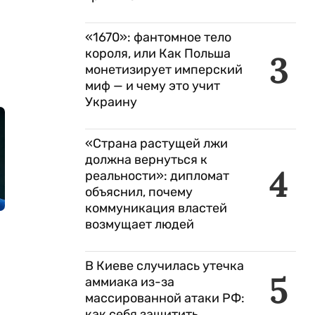
«1670»: фантомное тело
короля, или Как Польша
3
монетизирует имперский
миф — и чему это учит
Украину
«Страна растущей лжи
должна вернуться к
4
реальности»: дипломат
объяснил, почему
коммуникация властей
возмущает людей
В Киеве случилась утечка
5
аммиака из-за
массированной атаки РФ:
как себя защитить