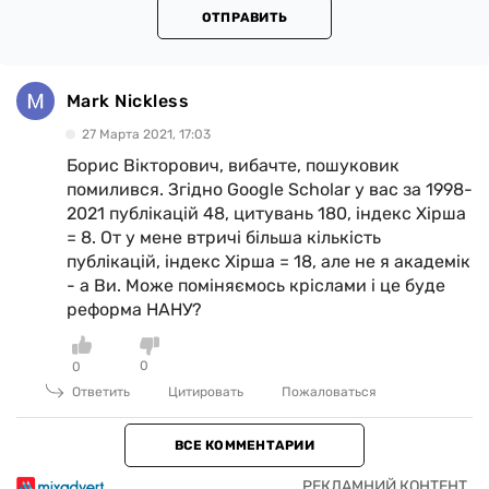
ОТПРАВИТЬ
Mark Nickless
27 Марта 2021, 17:03
Борис Вікторович, вибачте, пошуковик
помилився. Згідно Google Scholar у вас за 1998-
2021 публікацій 48, цитувань 180, індекс Хірша
= 8. От у мене втричі більша кількість
публікацій, індекс Хірша = 18, але не я академік
- а Ви. Може поміняємось кріслами і це буде
реформа НАНУ?
0
0
Ответить
Цитировать
Пожаловаться
ВСЕ КОММЕНТАРИИ