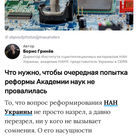
© depositphotos|ginasanders
Автор
Борис Гринёв
Директор Института сцинтилляционных материалов НАН
Украины, академик НАНУ, представитель Украины в CERN
Что нужно, чтобы очередная попытка
реформы Академии наук не
провалилась
То, что вопрос реформирования
НАН
Украины
не просто назрел, а давно
перезрел, ни у кого не вызывает
сомнения. О его насущности