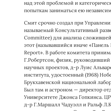
над этой проблемой и категорическ
попыткам заниматься ею независим
Смит срочно создал при Управлени
называемый Консультативный развед
Committee) для анализа сложивше
этот (называвшийся иначе «Панель 
Report». В работе комитета приним
Г.Робертсон, физик, руководивший
научных проектов, д-р Луис Альвар
института, удостоенный (1968) Но
Брукхавенской национальной лабор
Был там и астроном — директор от
Университете Джонса Гопкинса. ЦР
д-р Г.Маршалл Чадуэлл и Ральф Л.