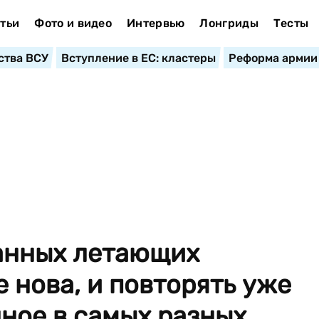
тьи
Фото и видео
Интервью
Лонгриды
Тесты
ства ВСУ
Вступление в ЕС: кластеры
Реформа армии
анных летающих
е нова, и повторять уже
ное в самых разных