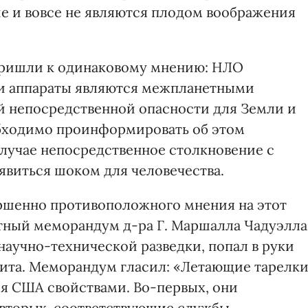
е и вовсе не являются плодом воображения
пришли к одинаковому мнению: НЛО
ти аппараты являются межпланетными
й непосредственной опасности для Земли и
обходимо проинформировать об этом
случае непосредственное столкновение с
явиться шоком для человечества.
ершенно противоположного мнения на этот
тный меморандум д-ра Г. Маршалла Чадуэлла
аучно-технической разведки, попал в руки
ита. Меморандум гласил: «Летающие тарелк
я США свойствами. Во-первых, они
-вторых, соответствующие службы