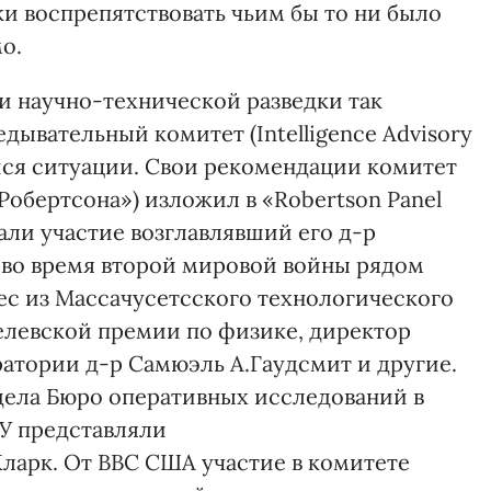
и воспрепятствовать чьим бы то ни было
о.
и научно-технической разведки так
ывательный комитет (Intelligence Advisory
йся ситуации. Свои рекомендации комитет
Робертсона») изложил в «Robertson Panel
али участие возглавлявший его д-р
 во время второй мировой войны рядом
ес из Массачусетсского технологического
белевской премии по физике, директор
атории д-р Самюэль А.Гаудсмит и другие.
дела Бюро оперативных исследований в
У представляли
Кларк. От ВВС США участие в комитете