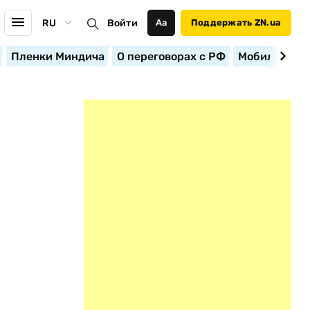
RU
Войти
Аа
Поддержать ZN.ua
Пленки Миндича
О переговорах с РФ
Мобилизация