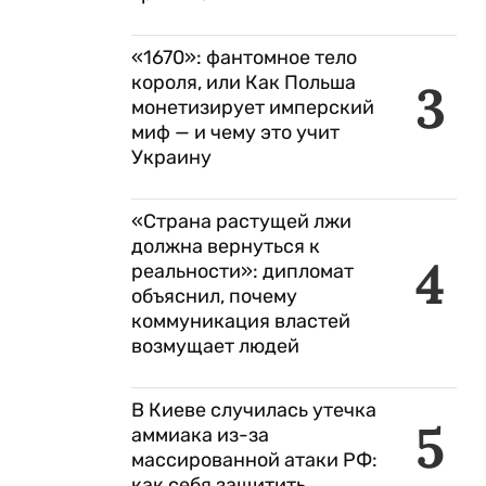
«1670»: фантомное тело
короля, или Как Польша
3
монетизирует имперский
миф — и чему это учит
Украину
«Страна растущей лжи
должна вернуться к
4
реальности»: дипломат
объяснил, почему
коммуникация властей
возмущает людей
В Киеве случилась утечка
5
аммиака из-за
массированной атаки РФ:
как себя защитить