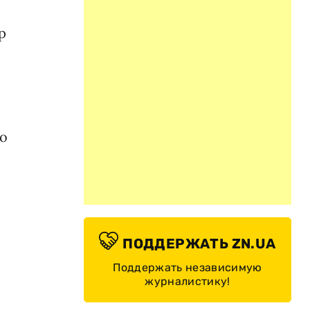
р
го
ПОДДЕРЖАТЬ ZN.UA
Поддержать независимую
журналистику!