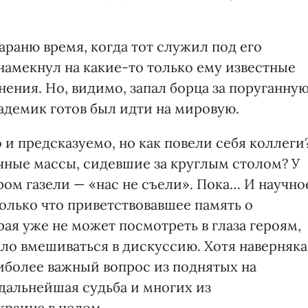
раню время, когда тот служил под его
намекнул на какие-то только ему известные
нения. Но, видимо, запал борца за поруганну
кадемик готов был идти на мировую.
 и предсказуемо, но как повели себя коллеги
чные массы, сидевшие за круглым столом? У
ом газели — «нас не съели». Пока… И научно
олько что приветствовавшее память о
я уже не может посмотреть в глаза героям,
ало вмешиваться в дискуссию. Хотя наверняка
аиболее важный вопрос из поднятых на
дальнейшая судьба и многих из
краине в целом.