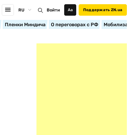
RU
Войти
Аа
Поддержать ZN.ua
Пленки Миндича
О переговорах с РФ
Мобилизация