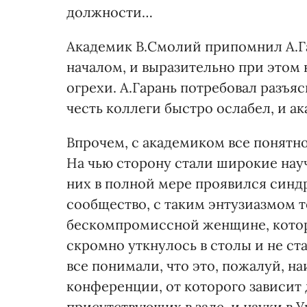
должности…
Академик В.Смолий припомнил А.Га
началом, и выразительно при этом 
огрехи. А.Гарань потребовал разъяс
честь коллеги быстро ослабел, и а
Впрочем, с академиком все понятно
На чью сторону стали широкие нау
них в полной мере проявился синдр
сообщество, с таким энтузиазмом т
бескомпромиссной женщине, котора
скромно уткнулось в столы и не ст
все понимали, что это, пожалуй, н
конференции, от которого зависит 
присутствующих в зале, и науки в У