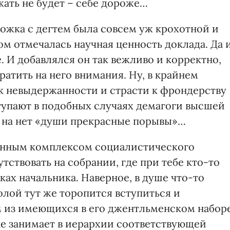
жать не будет – себе дороже…
ложка с дегтем была совсем уж крохотной и
м отмечалась научная ценность доклада. Да 
. И добавлялся он так вежливо и корректно,
атить на него внимания. Ну, в крайнем
 к невыдержанности и страсти к фрондерству
тупают в подобных случаях демагоги высшей
и на нет «души прекрасные порывы»…
ленным комплексом социалистического
ствовать на собрании, где при тебе кто-то
ках начальника. Наверное, в душе что-то
олой тут же торопится вступиться и
м из имеющихся в его джентльменском набор
не занимает в иерархии соответствующей