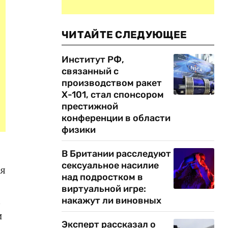
ЧИТАЙТЕ СЛЕДУЮЩЕЕ
Институт РФ,
связанный с
производством ракет
Х-101, стал спонсором
престижной
конференции в области
физики
В Британии расследуют
сексуальное насилие
ся
над подростком в
виртуальной игре:
м
накажут ли виновных
и
Эксперт рассказал о