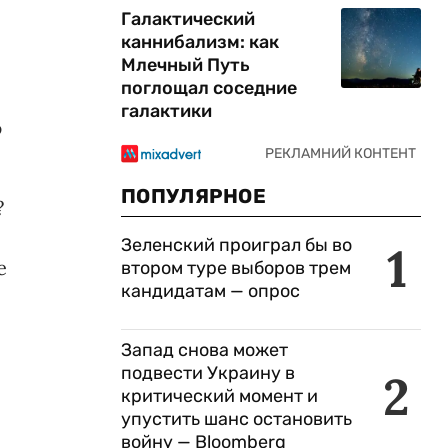
Галактический
каннибализм: как
Млечный Путь
поглощал соседние
галактики
ю
ПОПУЛЯРНОЕ
?
Зеленский проиграл бы во
1
е
втором туре выборов трем
кандидатам — опрос
Запад снова может
подвести Украину в
2
критический момент и
упустить шанс остановить
войну — Bloomberg