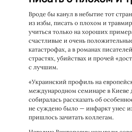
Вроде бы канул в небытие тот стра
из избы, писать о плохом и травм
учиться только на хороших примера
счастливые и очень положительные
катастрофах, а в романах писателе
страстях, убийствах и прочей «до
с лучшим.
«Украинский профиль на европейск
международном семинаре в Киеве 
собиралась рассказать об особенно
не суждено было — инфаркт унес из
пришлось зачитать коллегам.
Наталию Викторовну называли сов