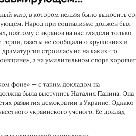
нный мир, в котором нельзя было выносить со
ирующем. Народ при социализме должен был
х, поэтому с экранов на нас глядели только
 герои, газеты не сообщали о крушениях и
й драматургия строилась не на каких-то
стоевщине», а на умилительном споре хороше
ом фоне» — с таким докладом на
должна была выступить Наталия Панина. Она
стях развития демократии в Украине. Однако
вестного украинского ученого. Ее доклад
естью украинской социологии.