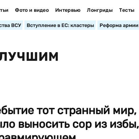
тьи
Фото и видео
Интервью
Лонгриды
Тесты
ства ВСУ
Вступление в ЕС: кластеры
Реформа армии
 ЛУЧШИМ
ебытие тот странный мир,
ыло выносить сор из избы,
травмирующем...