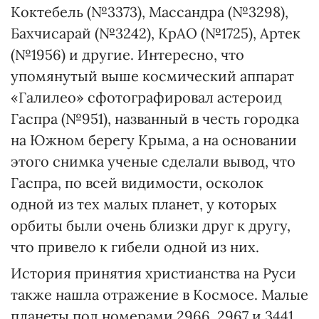
Коктебель (№3373), Массандра (№3298),
Бахчисарай (№3242), КрАО (№1725), Артек
(№1956) и другие. Интересно, что
упомянутый выше космический аппарат
«Галилео» сфотографировал астероид
Гаспра (№951), названный в честь городка
на Южном берегу Крыма, а на основании
этого снимка ученые сделали вывод, что
Гаспра, по всей видимости, осколок
одной из тех малых планет, у которых
орбиты были очень близки друг к другу,
что привело к гибели одной из них.
История принятия христианства на Руси
также нашла отражение в Космосе. Малые
планеты под номерами 2966, 2967 и 3441