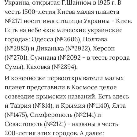
Украина, открытая Г.Шайном в 1925 г. В
честь 1500-летия Киева малая планета
№2171 носит имя столицы Украины - Киев.
Есть на небе «космические украинские
города»: Одесса (№2606), Полтава
(№2983) и Диканька (№2922), Херсон
(№2701), Сумиана (№2092 - в честь города
Сумы), Каховка (№2894).
И конечно же первооткрыватели малых
планет представили в Космосе целое
созвездие крымских названий. Есть здесь
и Таврия (№814), и Крымия (№1140), Ялта
(№1475), Симферополь (№2141) и
Севастополь (№2121) - названы в честь
200-летия этих городов. А далее: