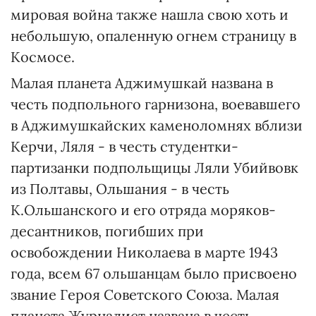
мировая война также нашла свою хоть и
небольшую, опаленную огнем страницу в
Космосе.
Малая планета Аджимушкай названа в
честь подпольного гарнизона, воевавшего
в Аджимушкайских каменоломнях вблизи
Керчи, Ляля - в честь студентки-
партизанки подпольщицы Ляли Убийвовк
из Полтавы, Ольшания - в честь
К.Ольшанского и его отряда моряков-
десантников, погибших при
освобождении Николаева в марте 1943
года, всем 67 ольшанцам было присвоено
звание Героя Советского Союза. Малая
планета Журналист названа в честь