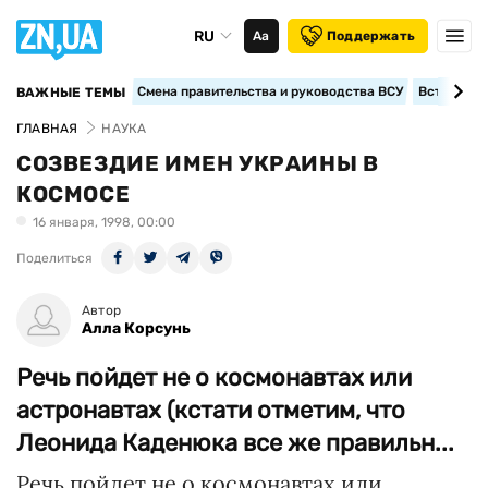
RU
Аа
Поддержать
Смена правительства и руководства ВСУ
Вступление
ВАЖНЫЕ ТЕМЫ
ГЛАВНАЯ
НАУКА
СОЗВЕЗДИЕ ИМЕН УКРАИНЫ В
КОСМОСЕ
16 января, 1998, 00:00
Поделиться
Автор
Алла Корсунь
Речь пойдет не о космонавтах или
астронавтах (кстати отметим, что
Леонида Каденюка все же правильн...
Речь пойдет не о космонавтах или