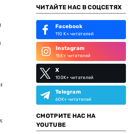
ЧИТАЙТЕ НАС В СОЦСЕТЯХ
ы
Facebook
110 K+ читателей
а
Instagram
15K+ читателей
X
100K+ читателей
и
Telegram
60K+ читателей
СМОТРИТЕ НАС НА
х
YOUTUBE