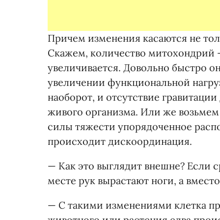
Причем изменения касаются не толь
Скажем, количество митохондрий —
увеличивается. Довольно быстро о
увеличении функциональной нагрузк
наоборот, и отсутствие гравитаци
живого организма. Или же возьмем 
силы тяжести упорядоченное расп
происходит дискоординация.
— Как это выглядит внешне? Если с
месте рук вырастают ноги, а вмест
— С такими изменениями клетка пр
животного или растения едва прои