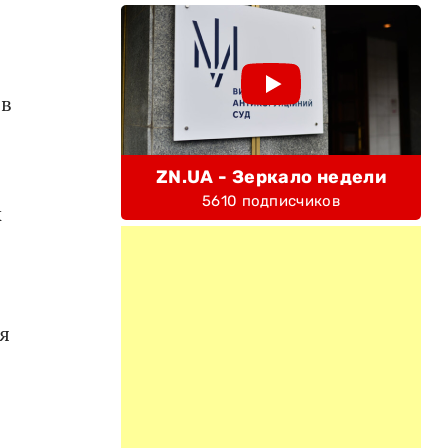
 в
ZN.UA - Зеркало недели
5610 подписчиков
к
я