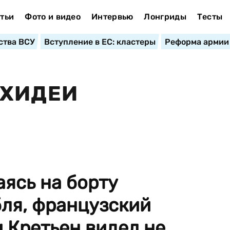
тьи
Фото и видео
Интервью
Лонгриды
Тесты
ства ВСУ
Вступление в ЕС: кластеры
Реформа армии
РХИДЕИ
аясь на борту
бля, французский
 Кретьен видел не