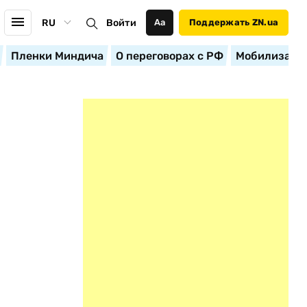
RU
Войти
Аа
Поддержать ZN.ua
Пленки Миндича
О переговорах с РФ
Мобилизация