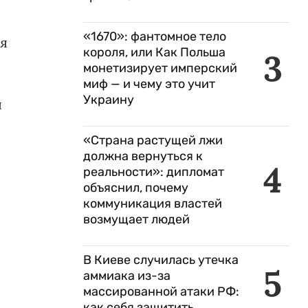
«1670»: фантомное тело
мя
короля, или Как Польша
3
монетизирует имперский
миф — и чему это учит
Украину
л
«Страна растущей лжи
должна вернуться к
4
реальности»: дипломат
объяснил, почему
коммуникация властей
возмущает людей
В Киеве случилась утечка
5
аммиака из-за
массированной атаки РФ:
как себя защитить