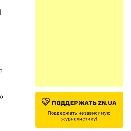
й
о
ло
ПОДДЕРЖАТЬ ZN.UA
Поддержать независимую
журналистику!