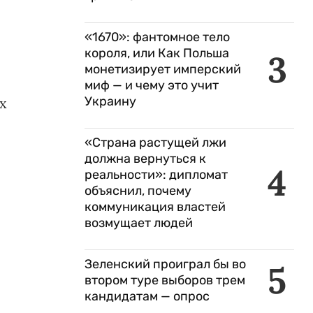
«1670»: фантомное тело
короля, или Как Польша
3
монетизирует имперский
миф — и чему это учит
Украину
х
«Страна растущей лжи
должна вернуться к
4
реальности»: дипломат
объяснил, почему
коммуникация властей
возмущает людей
Зеленский проиграл бы во
5
втором туре выборов трем
кандидатам — опрос