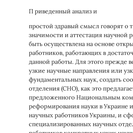
П риведенный анализ и
простой здравый смысл говорят о т
значимости и аттестация научной 
быть осуществлена на основе откр
работников, работающих в достато
данной работы. Для этого прежде 
узкие научные направления или уз
фундаментальных наук, создать с
отделения (СНО), как это предлагае
предложенного Национальным ком
реформирования науки в Украине 
научных работников Украины, и сф
специализированных научных отде
работников конкретных узких нау