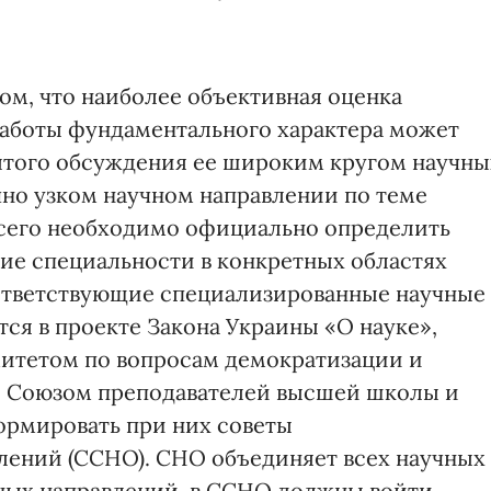
ом, что наиболее объективная оценка
работы фундаментального характера может
ытого обсуждения ее широким кругом научны
чно узком научном направлении по теме
всего необходимо официально определить
кие специальности в конкретных областях
оответствующие специализированные научные
тся в проекте Закона Украины «О науке»,
итетом по вопросам демократизации и
и Союзом преподавателей высшей школы и
ормировать при них советы
лений (ССНО). СНО объединяет всех научных
чных направлений, в ССНО должны войти