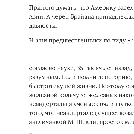
Принято думать, что Америку засел
Азии. А череп Брайана принадлеж
давности.
Н аши предшественники по виду - 
согласно науке, 35 тысяч лет наза
разумным. Если помните историю, 
быстротекущей жизни. Поэтому со
железной кольчуге, железных нако
неандертальца ученые сочли шутко
того, что неандерталец существова
англичанкой М. Шекли, просто сме