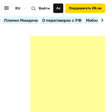
RU
Войти
Аа
Поддержать ZN.ua
Пленки Миндича
О переговорах с РФ
Мобилизация