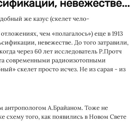
ификации, невежестве...
одобный же казус (скелет чело-
 отложениях, чем «полагалось») еще в 1913
ьсификации, невежестве. До того затравили,
 когда через 60 лет исследователь Р.Протч
ета современными радиоизотопными
ый» скелет просто исчез. Не из сарая - из
м антропологом А.Брайаном. Тоже не
е схему того, как появились в Новом Свете