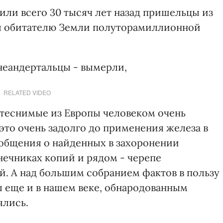
или всего 30 тысяч лет назад пришельцы из
ал обитателю Земли полуторамиллионной
неандертальцы - вымерли,
RELATED VIDEO
д, теснимые из Европы человеком очень
это очень задолго до применения железа в
общения о найденных в захоронении
нечниках копий и рядом - черепе
й. А над большим собранием фактов в пользу
л еще и в нашем веке, обнародованным
ялись.