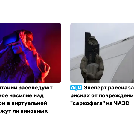
итании расследуют
Эксперт рассказа
ное насилие над
рисках от повреждени
ом в виртуальной
"саркофага" на ЧАЭС
ажут ли виновных