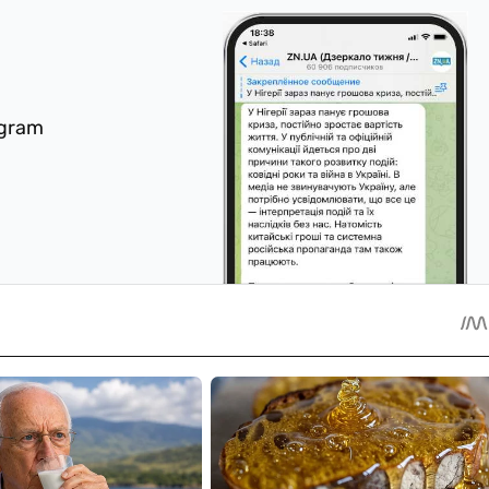
egram