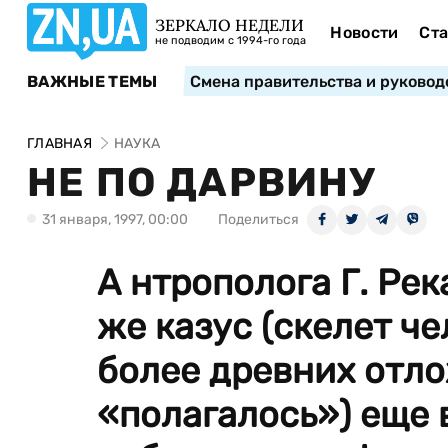
ЗЕРКАЛО НЕДЕЛИ
Новости
Ста
не подводим с 1994-го года
ВАЖНЫЕ ТЕМЫ
Смена правительства и руковод
ГЛАВНАЯ
НАУКА
НЕ ПО ДАРВИНУ
31 января, 1997, 00:00
Поделиться
А нтрополога Г. Ре
же казус (скелет ч
более древних отло
«полагалось») еще в