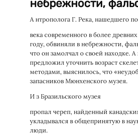
небрежности, фальс
А нтрополога Г. Река, нашедшего п
века современного в более древних
году, обвиняли в небрежности, фал
что он замолчал о своей находке. А
предложил уточнить возраст скел
методами, выяснилось, что «неудобн
запасников Мюнхенского музея.
И з Бразильского музея
пропал череп, найденный канадски
укладывался в общепринятую в наук
люди.