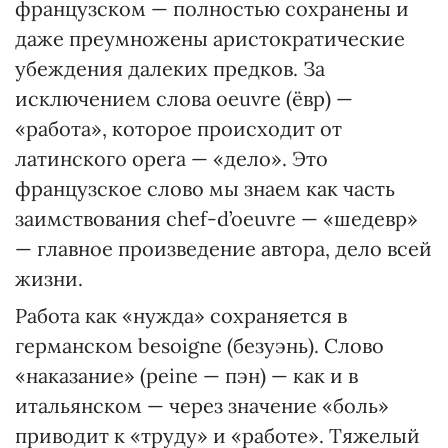
французском — полностью сохранены и
даже преумножены аристократические
убеждения далеких предков. За
исключением слова oeuvre (ёвр) —
«работа», которое происходит от
латинского opera — «дело». Это
французское слово мы знаем как часть
заимствования chef-d’oeuvre — «шедевр»
— главное произведение автора, дело всей
жизни.
Работа как «нужда» сохраняется в
германском besoigne (безуэнь). Слово
«наказание» (peine — пэн) — как и в
итальянском — через значение «боль»
приводит к «труду» и «работе». Тяжелый