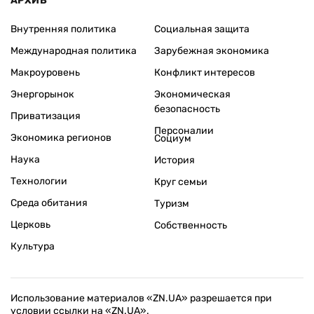
АРХИВ
Внутренняя политика
Социальная защита
Международная политика
Зарубежная экономика
Макроуровень
Конфликт интересов
Энергорынок
Экономическая
безопасность
Приватизация
Персоналии
Экономика регионов
Социум
Наука
История
Технологии
Круг семьи
Среда обитания
Туризм
Церковь
Собственность
Культура
Использование материалов «ZN.UA» разрешается при
условии ссылки на «ZN.UA».