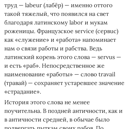
труд — labeur (лабёр) — именно оттого
такой тяжелый, что появился на свет
благодаря латинскому labor и мукам
роженицы. Французское service (сервuс)
как «служение» и «работа» напоминает
нам о связи работы и рабства. Ведь
латинский корень этого слова — servus —
и есть «раб». Непосредственное же
наименование «работы» — слово travail
(травай) — сохраняет устаревшее значение
«страдание».
История этого слова не менее
поучительна. В поздней античности, как и
в античности средней, в обычае было
подвергать пыткам своих рабов. По