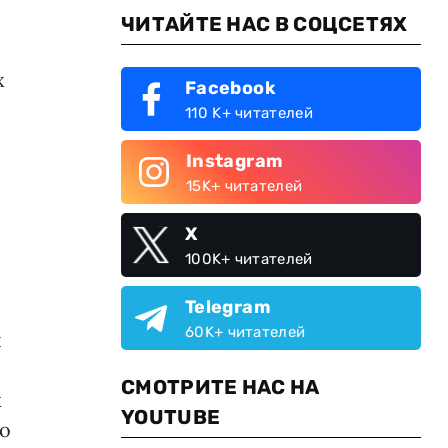
ЧИТАЙТЕ НАС В СОЦСЕТЯХ
х
Facebook
110 K+ читателей
Instagram
15K+ читателей
X
100K+ читателей
Telegram
60K+ читателей
л
СМОТРИТЕ НАС НА
х
YOUTUBE
го