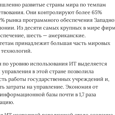
шленно развитые страны мира по темпам
ствования. Они контролируют более 65%
3% рынка программного обеспечения Западно
понии. Из десяти самых крупных в мире фирм
спечение, шесть — американские.
етам принадлежит большая часть мировых
 технологий.
н по уровню использования ИТ выделяется
управления в этой стране позволила
ть работы государственных учреждений и,
ть затраты на управление. Экономия от
информационной базы почти в 1,7 раза
зацию.
ия ИТ настоящей революцией стало создание