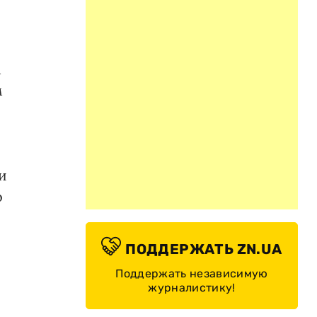
м
м
м
и
о
ПОДДЕРЖАТЬ ZN.UA
Поддержать независимую
журналистику!