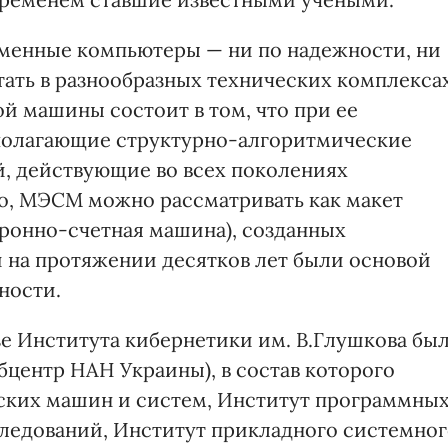
еменные компьютеры — ни по надежности, ни
тать в разнообразных технических комплекса
ой машины состоит в том, что при ее
полагающие структурно-алгоритмические
, действующие во всех поколениях
о, МЭСМ можно рассматривать как макет
ронно-счетная машина), созданных
и на протяжении десятков лет были основой
ности.
зе Института кибернетики им. В.Глушкова бы
бцентр НАН Украины), в состав которого
ских машин и систем, Институт программны
ледований, Институт прикладного системно