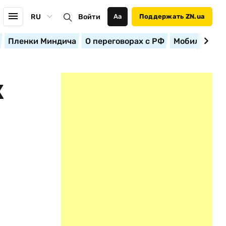
RU
Войти
Аа
Поддержать ZN.ua
Пленки Миндича
О переговорах с РФ
Мобилизация
К