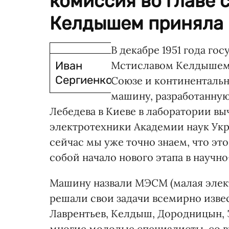
комиссия во главе
Келдышем приняла в
В декабре 1951 года го
Иван
Мстиславом Келдышем 
Сергиенко
Союзе и континенталь
машину, разработанную
Лебедева в Киеве в лаборатории в
электротехники Академии наук Укр
сейчас мы уже точно знаем, что эт
собой начало нового этапа в научн
Машину назвали МЭСМ (малая элект
решали свои задачи всемирно изв
Лаврентьев, Келдыш, Дородницын, 
многие молодые специалисты, со 