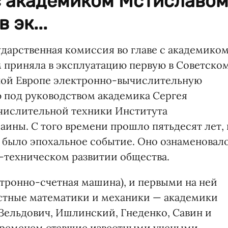
 с академиком Мстиславо
 эк...
сударственная комиссия во главе с академико
приняла в эксплуатацию первую в Советско
ной Европе электронно-вычислительную
 под руководством академика Сергея
ычислительной техники Института
аины. С того времени прошло пятьдесят лет, 
о было эпохальное событие. Оно ознаменовал
о-техническом развитии общества.
ронно-счетная машина), и первыми на ней
естные математики и механики — академики
Зельдович, Ишлинский, Гнеденко, Савин и
временем ставшие известными учеными.