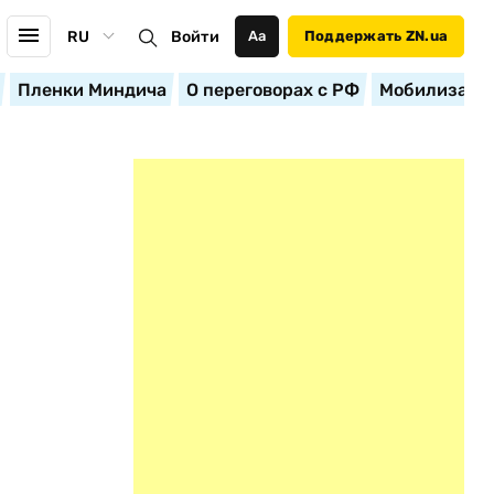
RU
Войти
Аа
Поддержать ZN.ua
Пленки Миндича
О переговорах с РФ
Мобилизация