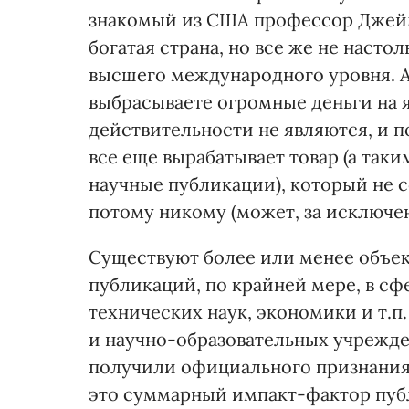
знакомый из США профессор Джеймс
богатая страна, но все же не насто
высшего международного уровня. А 
выбрасываете огромные деньги на 
действительности не являются, и п
все еще вырабатывает товар (а та
научные публикации), который не 
потому никому (может, за исключен
Существуют более или менее объе
публикаций, по крайней мере, в сф
технических наук, экономики и т.
и научно-образовательных учрежден
получили официального признания 
это суммарный импакт-фактор публ