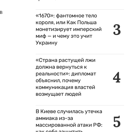
в
«1670»: фантомное тело
короля, или Как Польша
3
монетизирует имперский
миф — и чему это учит
Украину
о
«Страна растущей лжи
должна вернуться к
4
реальности»: дипломат
объяснил, почему
коммуникация властей
возмущает людей
В Киеве случилась утечка
5
аммиака из-за
массированной атаки РФ:
как себя защитить