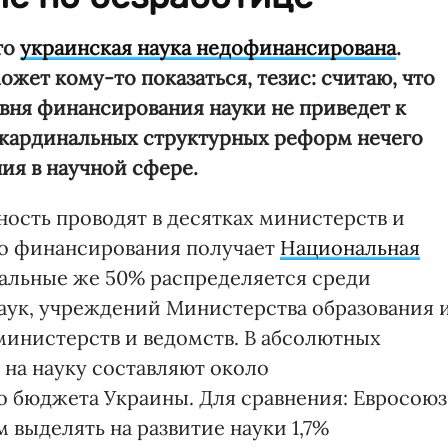
то
украинская наука недофинансирована
.
ожет кому-то показаться, тезис: считаю, что
вня финансирования науки не приведет к
 кардинальных структурных реформ нечего
ия в научной сфере.
ость проводят в десятках министерств и
го финансирования получает
Национальная
тальные же 50% распределяется среди
аук, учреждений Министерства образования 
министерств и ведомств. В абсолютных
на науку составляют около
его бюджета Украины. Для сравнения: Евросоюз
выделять на развитие науки 1,7%