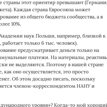
е страны этот ориентир превышают (Германи
жета). Каждая страна Евросоюза может
ование из общего бюджета сообщества, а в
олее 10%.
в Академии наук Польши, например, близкой к
работает только 6 тыс. человек).
ование предусматривает деньги только на
оммунальные платежи. На материалы, реактив
ски не выделяются. Поэтому в нашей стране
, как оно осуществляется, это просто
енег. Об этом досадно писать, поскольку
яется членом-корреспондентом НАНУ и
ждународного уровня»? Когда-то мой хороши