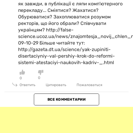
як завжди, в публікації є ляпи комп'ютерного
перекладу... Сміятися? Жахатися?
Обурюватися? Захоплюватися розумом
ректорів, що його обрали? Співчувати
українцям? http://false-
science.ucoz.ua/news/znajomtesja_novij_chlen_
09-10-29 Більше читайте тут:
http://gazeta.dt.ua/science/yak-zupiniti-
disertaciyniy-val-pershiy-krok-do-reformi-
sistemi-atestaciyi-naukovih-kadriv-_.html
0
0
Ответить
Цитировать
Пожаловаться
ВСЕ КОММЕНТАРИИ