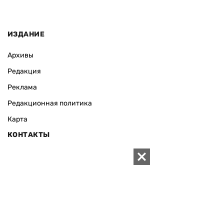
ИЗДАНИЕ
Архивы
Редакция
Реклама
Редакционная политика
Карта
КОНТАКТЫ
01010 Киев, ул. Князей Острожских, 19/1
Телефон редакции:
+380 (44) 280-04-85
Электронная почта редакции:
zn94@ukr.net
Электронная почта службы новостей:
editor@zn.ua
СОЦСЕТИ