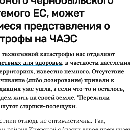
бного чернобыльского
емого ЕС, может
иеся представления о
строфы на ЧАЭС
й техногенной катастрофы нас отделяют
дствиях для здоровья
, в частности населения
рриториях, известно немного. Отсутствие
чивание (либо дозирование) привели к
иация уже ушла, а если что-то и осталось,
будем жить на своей земле. "Пережили
 шутят старики-полещуки.
стики отнюдь не оптимистичны. Так,
ом районе Киевской области вдвое превышае