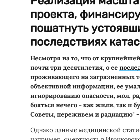
Реализация масшта
проекта, финансиру
пошатнуть устоявш
последствиях ката
Несмотря на то, что от крупнейше
почти три десятилетия, о ее
после
проживающего на загрязненных те
объективной информации, ее умал
игнорированию опасности, мол, рад
бояться нечего - как жили, так и 
Советы, переживем и радиацию" -
Однако данные медицинской стати
например, смертность в Иванковск