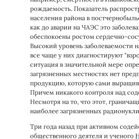
рождаемость. Показатель распрос
населения района в постчернобыльс
как до аварии на ЧАЭС это заболев
обеспокоены ростом сердечно-сосу
Высокий уровень заболеваемости на
все чаще у них диагностируют "вз
ситуация в значительной мере опре
загрязненных местностях нет пред
продукцию, которую сами выращива
Причем никакого контроля над сод
Несмотря на то, что этот, гранича
наиболее загрязненных радионукли
Три года назад при активном содей
общественного деятеля и ученого
Н