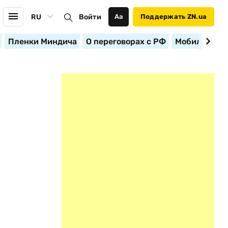
RU
Войти
Аа
Поддержать ZN.ua
Пленки Миндича
О переговорах с РФ
Мобилизация