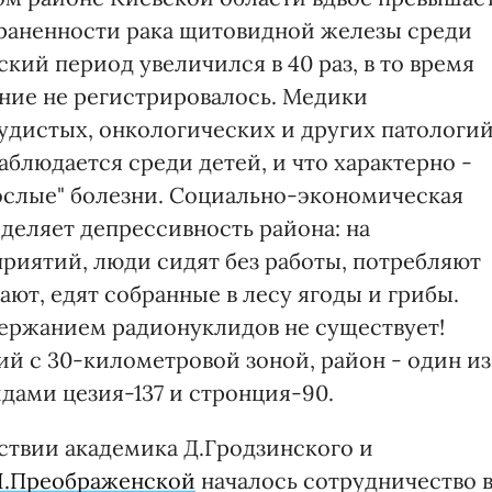
траненности рака щитовидной железы среди
кий период увеличился в 40 раз, в то время
ание не регистрировалось. Медики
дистых, онкологических и других патологий
блюдается среди детей, и что характерно -
рослые" болезни. Социально-экономическая
деляет депрессивность района: на
приятий, люди сидят без работы, потребляют
ют, едят собранные в лесу ягоды и грибы.
ержанием радионуклидов не существует!
щий с 30-километровой зоной, район - один из
дами цезия-137 и стронция-90.
ствии академика Д.Гродзинского и
.Преображенской
началось сотрудничество 