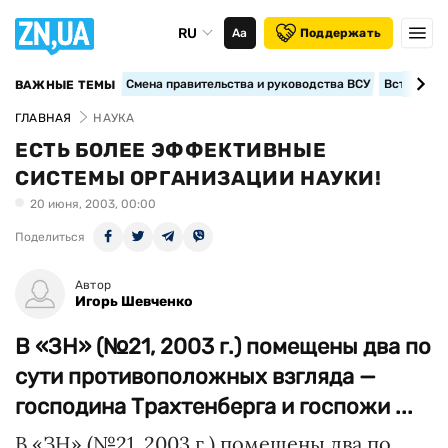
RU
Аа
Поддержать
Смена правительства и руководства ВСУ
Вступление
ВАЖНЫЕ ТЕМЫ
ГЛАВНАЯ
НАУКА
ЕСТЬ БОЛЕЕ ЭФФЕКТИВНЫЕ
СИСТЕМЫ ОРГАНИЗАЦИИ НАУКИ!
20 июня, 2003, 00:00
Поделиться
Автор
Игорь Шевченко
В «ЗН» (№21, 2003 г.) помещены два по
сути противоположных взгляда —
господина Трахтенберга и госпожи ...
В «ЗН» (№21, 2003 г.) помещены два по