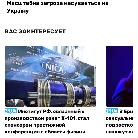
ВАС ЗАИНТЕРЕСУЕТ
Институт РФ, связанный с
В Брит
производством ракет Х-101, стал
сексуальное
спонсором престижной
подростком 
конференции в области физики
накажут ли 