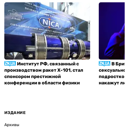
Институт РФ, связанный с
В Брит
производством ракет Х-101, стал
сексуальное
спонсором престижной
подростком 
конференции в области физики
накажут ли 
ИЗДАНИЕ
Архивы