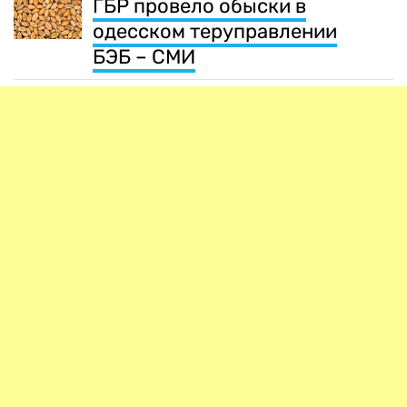
ГБР провело обыски в
одесском теруправлении
БЭБ – СМИ