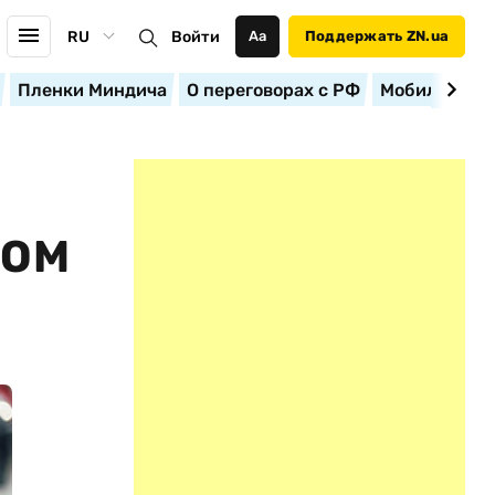
RU
Войти
Аа
Поддержать ZN.ua
Пленки Миндича
О переговорах с РФ
Мобилизация
ДОМ