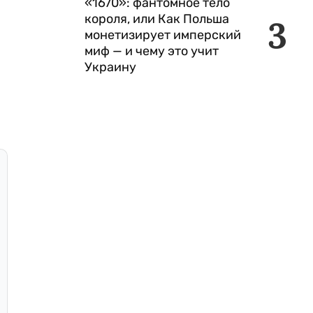
«1670»: фантомное тело
короля, или Как Польша
3
монетизирует имперский
миф — и чему это учит
Украину