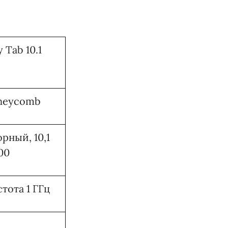
 Tab 10.1
oneycomb
рный, 10,1
00
тота 1 ГГц