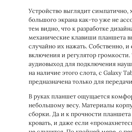
Устройство выглядит симпатично, х
большого экрана как-то уже не асс
тем видно, что к разработке дизай
механические клавиши планшета вы
случайно их нажать. Собственно, и
включения и регулятор громкости.
аудиовыход для подключения наушн
на наличие этого слота, с Galaxy T
предназначена только для передачи
В руках планшет ощущается комфор
небольшому весу. Материалы корпус
сборки. Да и к прочности планшета
кровать, и даже если «промахнетес
не случится. По крайней мере, с пер