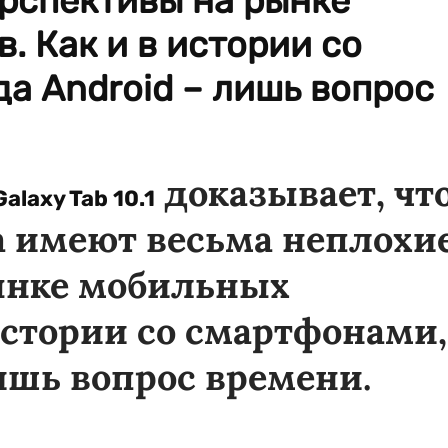
рспективы на рынке
. Как и в истории со
а Android – лишь вопрос
доказывает, чт
laxy Tab 10.1
а имеют весьма неплохи
ынке мобильных
истории со смартфонами,
лишь вопрос времени.