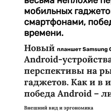
весьма неплохие пе
мобильных гаджетов
смартфонами, побед
времени.
Новый
планшет Samsung Ga
Android-устройств
перспективы на р
гаджетов. Как и в 
победа Android – 
Внешний вид и эргономика