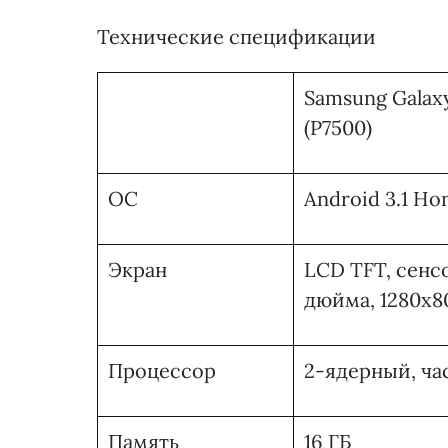
Технические спецификации
Samsung Galaxy
(Р7500)
ОС
Android 3.1 H
Экран
LCD TFT, сенсо
дюйма, 1280x8
Процессор
2-ядерный, час
Память
16 ГБ