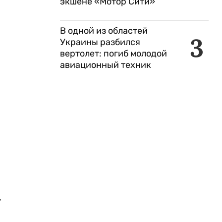
экшене «Мотор Сити»
В одной из областей
3
Украины разбился
вертолет: погиб молодой
авиационный техник
т