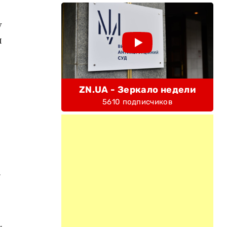
у
я
ZN.UA - Зеркало недели
5610 подписчиков
.