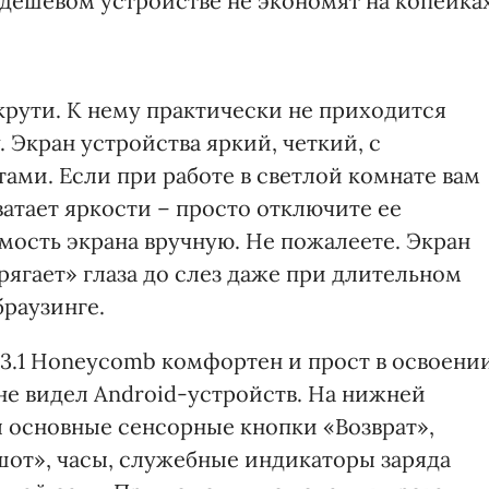
недешевом устройстве не экономят на копейках
 крути. К нему практически не приходится
 Экран устройства яркий, четкий, с
ми. Если при работе в светлой комнате вам
ватает яркости – просто отключите ее
мость экрана вручную. Не пожалеете. Экран
рягает» глаза до слез даже при длительном
браузинге.
3.1 Honeycomb комфортен и прост в освоени
 не видел Android-устройств. На нижней
 основные сенсорные кнопки «Возврат»,
от», часы, служебные индикаторы заряда