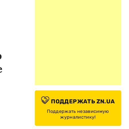
о
е
ПОДДЕРЖАТЬ ZN.UA
Поддержать независимую
журналистику!