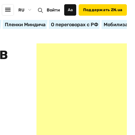
RU
Войти
Аа
Поддержать ZN.ua
Пленки Миндича
О переговорах с РФ
Мобилизация
AB