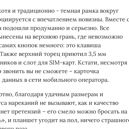
отя и традиционно - темная рамка вокруг
оциируется с впечатлением новизны. Вместе 
на подошли продуманно и серьезно. Все
несены на верхнюю грань, где невозможно
 самих кнопок немного: это клавиша
 Также верхний торец приютил 3,5 мм
иков и слот для SIM-карт. Кстати, несмотря
ab звонить вы не сможете – карточка
 данных в сети мобильного оператора.
тно, благодаря удачным размерам и
а нареканий не вызывают, как и качество
 нет претензий – его смело можно бросать на
ь», и планшет угодит на пол, ничего страшног
вого раза.