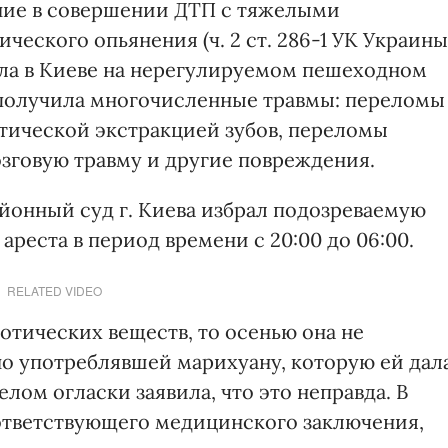
ние в совершении ДТП с тяжелыми
еского опьянения (ч. 2 ст. 286-1 УК Украины
била в Киеве на нерегулируемом пешеходном
получила многочисленные травмы: переломы
атической экстракцией зубов, переломы
зговую травму и другие повреждения.
айонный суд г. Киева избрал подозреваемую
ареста в период времени с 20:00 до 06:00.
RELATED VIDEO
отических веществ, то осенью она не
но употреблявшей марихуану, которую ей дал
лом огласки заявила, что это неправда. В
ответствующего медицинского заключения,