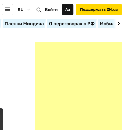
RU
Войти
Аа
Поддержать ZN.ua
Пленки Миндича
О переговорах с РФ
Мобилизация