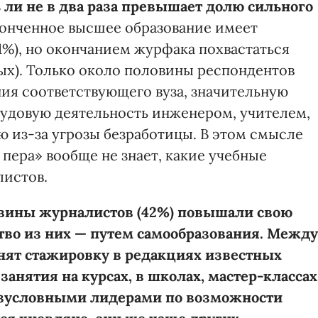
ь ли не в два раза превышает долю сильного
онченное высшее образование имеет
1%), но окончанием журфака похвастаться
ных). Только около половины респондентов
ия соответствующего вуза, значительную
трудовую деятельность инженером, учителем,
ю из-за угрозы безработицы. В этом смысле
л пера» вообще не знает, какие учебные
листов.
овины журналистов (42%) повышали свою
во из них — путем самообразования. Между
нят стажировку в редакциях известных
занятия на курсах, в школах, мастер-классах
Безусловными лидерами по возможности