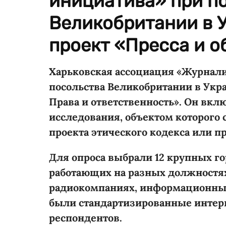
инициатива» при п
Великобритании в 
проект «Пресса и об
Харьковская ассоциация «Журнал
посольства Великобритании в Укра
Права и ответственность». Он вкл
исследования, объектом которого с
проекта этического кодекса или п
Для опроса выбрали 12 крупных го
работающих на разных должностях в
радиокомпаниях, информационных 
были стандартизированные интервь
респондентов.