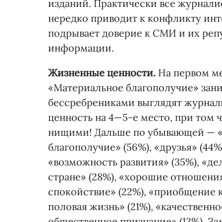
изданий. Практически все журнали
нередко приводит к конфликту инт
подрывает доверие к СМИ и их реп
информации.
Жизненные ценности.
На первом ме
«Материальное благополучие» зани
бессребрениками выглядят журнали
ценность на 4—5-е место, при том 
нищими! Дальше по убывающей — «
благополучие» (56%), «друзья» (44%
«возможность развития» (35%), «де
стране» (28%), «хорошие отношени
спокойствие» (22%), «приобщение к
половая жизнь» (21%), «качественно
общественное признание» (13%). Зам