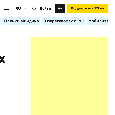
RU
Войти
Аа
Поддержать ZN.ua
Пленки Миндича
О переговорах с РФ
Мобилизация
Х