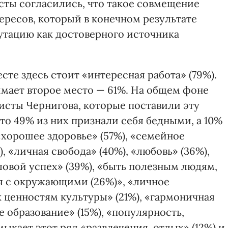
сты согласились, что такое совмещение
ересов, который в конечном результате
утацию как достоверного источника
сте здесь стоит «интересная работа» (79%).
мает второе место — 61%. На общем фоне
сты Чернигова, которые поставили эту
что 49% из них признали себя бедными, а 10%
хорошее здоровье» (57%), «семейное
), «личная свобода» (40%), «любовь» (36%),
ловой успех» (39%), «быть полезным людям,
я с окружающими (26%)», «личное
 ценностям культуры» (21%), «гармоничная
е образование» (15%), «популярность,
ыкает этот ряд «развлечения, отдых» (12%) и