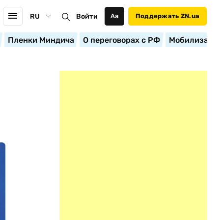
RU
Войти
Аа
Поддержать ZN.ua
Пленки Миндича
О переговорах с РФ
Мобилизация