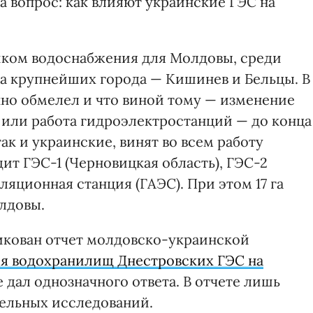
на вопрос: как влияют украинские ГЭС на
иком водоснабжения для Молдовы, среди
а крупнейших города — Кишинев и Бельцы. В
но обмелел и что виной тому — изменение
 или работа гидроэлектростанций — до конца
так и украинские, винят во всем работу
дит ГЭС-1 (Черновицкая область), ГЭС-2
ляционная станция (ГАЭС). При этом 17 га
лдовы.
икован отчет молдовско-украинской
ия водохранилищ Днестровских ГЭС на
е дал однозначного ответа. В отчете лишь
ельных исследований.