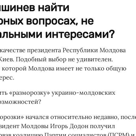
ишинев найти
ных вопросах, не
альными интересами?
качестве президента Республики Молдова
Киев. Подобный выбор не удивителен.
 с которой Молдова имеет не только общую
ерес.
ить «разморозку» украино-молдовских
возможностей?
морозки» начался относительно недавно, посл
езидент Молдовы Игорь Додон получил
орвав коалицию Партии социалистов (ПСРМ) и