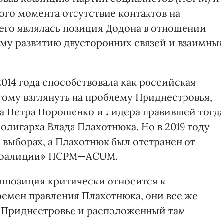
ого момента отсутствие контактов на
его являлась позиция Додона в отношении
му развитию двусторонних связей и взаимн
14 года способствовала как российская
гому взглянуть на проблему Приднестровья,
а Петра Порошенко и лидера правившей тогд
лигарха Влада Плахотнюка. Но в 2019 году
выборах, а Плахотнюк был отстранен от
й коалиции» ПСРМ—ACUM.
ппозиция критически относится к
емен правления Плахотнюка, они все же
ь Приднестровье и расположенный там