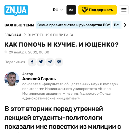
RU
Аа
Поддержать
Смена правительства и руководства ВСУ
Вступление
ВАЖНЫЕ ТЕМЫ
ГЛАВНАЯ
ВНУТРЕННЯЯ ПОЛИТИКА
КАК ПОМОЧЬ И КУЧМЕ, И ЮЩЕНКО?
29 ноября, 2002, 00:00
Поделиться
Автор
Алексей Гарань
основатель факультета общественных наук и кафедры
политологии Национального университета «Киево-
Могилянская академия», научный директор Фонда
«Демократические инициативы»
В этот вторник перед утренней
лекцией студенты-политологи
показали мне повестки из милиции с