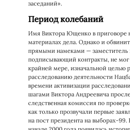
заседаний».
Период колебаний
Имя Виктора Ющенко в приговоре н
материалах дела. Однако и обвини
прямыми намеками — заместитель 
подписывающий контракты, не мог 
крайней мере, изначальной целью 
расследованию деятельности Нацб
времени активизации расследован
шагами Виктора Андреевича просле
следственная комиссия по проверке
как только прозвучали первые зая
на пост президента на выборах-99.
начале 2000 года появилась историч