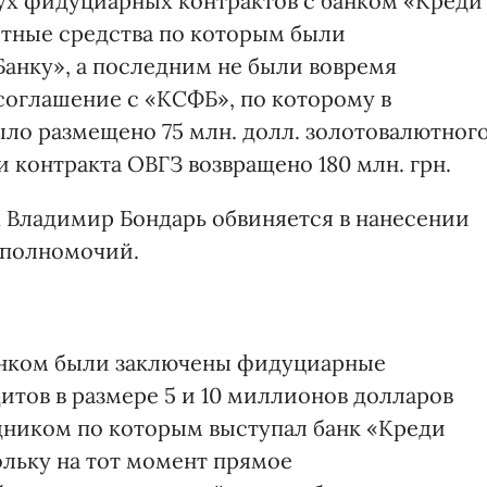
ух фидуциарных контрактов с банком «Креди
итные средства по которым были
анку», а последним не были вовремя
соглашение с «КСФБ», по которому в
ыло размещено 75 млн. долл. золотовалютног
и контракта ОВГЗ возвращено 180 млн. грн.
х Владимир Бондарь обвиняется в нанесении
 полномочий.
цбанком были заключены фидуциарные
итов в размере 5 и 10 миллионов долларов
дником по которым выступал банк «Креди
ольку на тот момент прямое