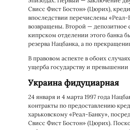
эпизодах. Первый — заключение дв
Свисс Фист Бостон» (Цюрих), кред
впоследствии перечислены «Реал-Б
возвращены. Второй — депозитное 
кипрском отделении этого банка б
резерва Нацбанка, а по прекращени
В правовом аспекте в обоих случая
ущерба государству и превышении
Украина фидуциарная
24 января и 4 марта 1997 года На
контракты по предоставлению кред
харьковскому «Реал-Банку», посре
Свисс Фист Бостон» (Цюрих). Поск