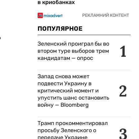
в криобанках
ПОПУЛЯРНОЕ
о
Зеленский проиграл бы во
1
втором туре выборов трем
кандидатам — опрос
Запад снова может
подвести Украину в
2
критический момент и
упустить шанс остановить
войну — Bloomberg
Трамп прокомментировал
3
просьбу Зеленского о
передаче Украине