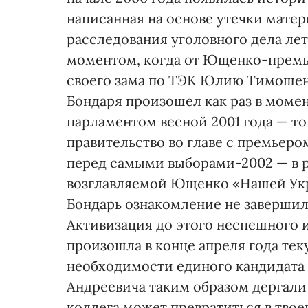
написанная на основе утечки мате
расследования уголовного дела лет
моментом, когда от Ющенко-премье
своего зама по ТЭК Юлию Тимошенк
Бондаря произошел как раз в моме
парламентом весной 2001 года — то
правительство во главе с премьером
перед самыми выборами-2002 — в 
возглавляемой Ющенко «Нашей Укра
Бондарь ознакомление не завершил 
Активизация до этого неспешного 
произошла в конце апреля года тек
необходимости единого кандидата 
Андреевича таким образом дергали 
коллега может превратиться в твое