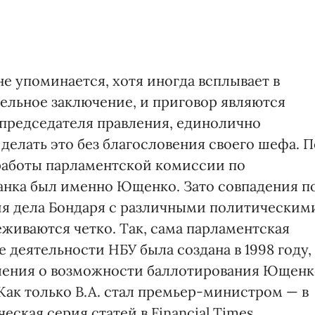
е упоминается, хотя иногда всплывает в
тельное заключение, и приговор являются
председателя правления, единолично
делать это без благословения своего шефа. П
работы парламентской комиссии по
анка был именно Ющенко. Зато совпадения п
ия дела Бондаря с различными политическим
живаются четко. Так, сама парламентская
 деятельности НБУ была создана в 1998 году,
вления о возможности баллотирования Ющен
 Как только В.А. стал премьер-министром — в
еская серия статей в Financial Times,