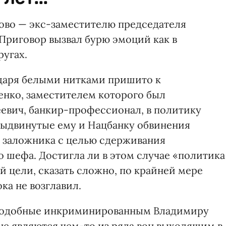
лово — экс-заместителю председателя
 Приговор вызвал бурю эмоций как в
ругах.
ндаря белыми нитками пришито к
нко, заместителем которого был
евич, банкир-профессионал, в политику
 выдвинутые ему и Нацбанку обвинения
 заложника с целью сдерживания
 шефа. Достигла ли в этом случае «политика
 цели, сказать сложно, по крайней мере
а не возглавил.
 подобные инкриминированным Владимиру
не являются чем-то из ряда вон выходящим в