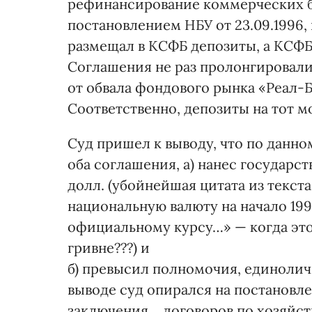
рефинансирование коммерческих б
постановлением НБУ от 23.09.1996
размещал в КСФБ депозиты, а КСФБ
Соглашения не раз пролонгировалис
от обвала фондового рынка «Реал-
Соответственно, депозиты на тот 
Суд пришел к выводу, что по данн
оба соглашения, а) нанес государс
долл. (убойнейшая цитата из текста
национальную валюту на начало 1999
официальному курсу…» — когда это
гривне???) и
б) превысил полномочия, единолич
выводе суд опирался на постановле
заключения… договоров по хозяйс