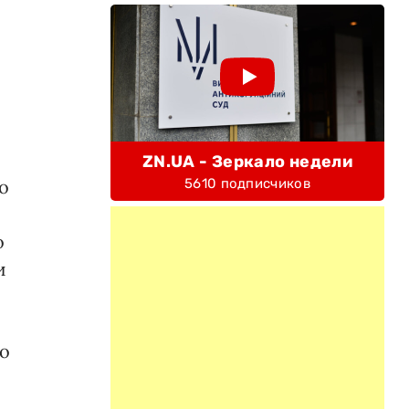
ZN.UA - Зеркало недели
о
5610 подписчиков
о
и
ко