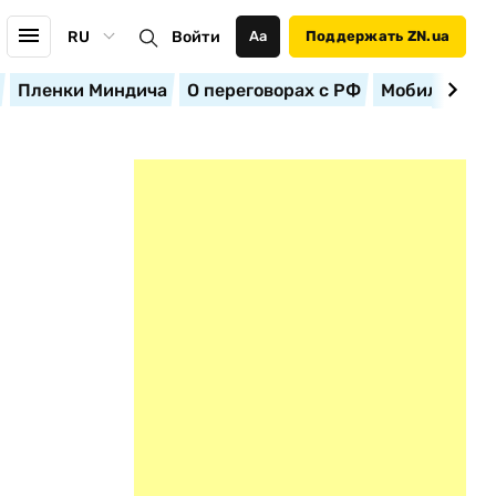
RU
Войти
Аа
Поддержать ZN.ua
Пленки Миндича
О переговорах с РФ
Мобилизация