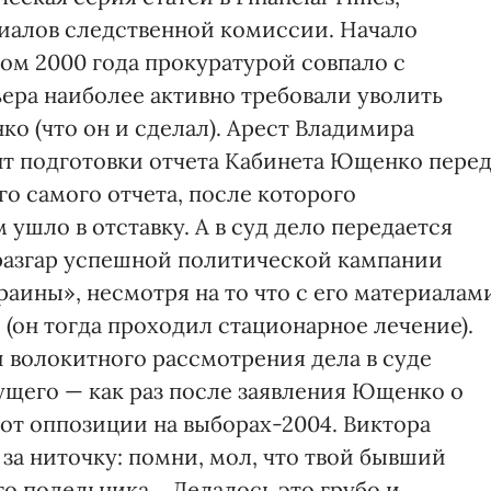
риалов следственной комиссии. Начало
ом 2000 года прокуратурой совпало с
ра наиболее активно требовали уволить
о (что он и сделал). Арест Владимира
нт подготовки отчета Кабинета Ющенко пере
го самого отчета, после которого
 ушло в отставку. А в суд дело передается
разгар успешной политической кампании
ины», несмотря на то что с его материалам
(он тогда проходил стационарное лечение).
и волокитного рассмотрения дела в суде
ущего — как раз после заявления Ющенко о
от оппозиции на выборах-2004. Виктора
за ниточку: помни, мол, что твой бывший
го подельника… Делалось это грубо и