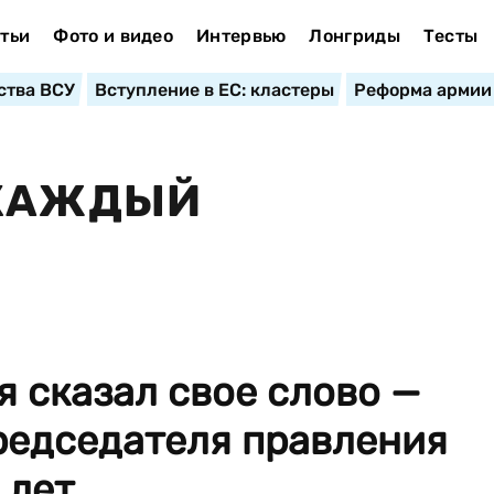
тьи
Фото и видео
Интервью
Лонгриды
Тесты
ства ВСУ
Вступление в ЕС: кластеры
Реформа армии
 КАЖДЫЙ
я сказал свое слово —
редседателя правления
лет...