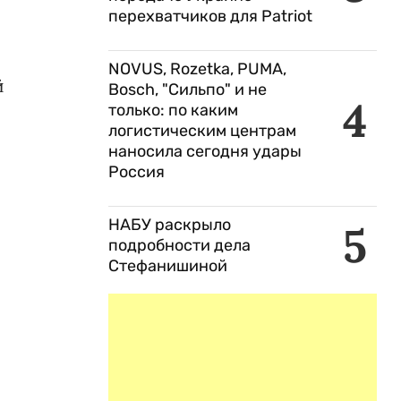
перехватчиков для Patriot
NOVUS, Rozetka, PUMA,
й
Bosch, "Сильпо" и не
4
только: по каким
логистическим центрам
наносила сегодня удары
Россия
НАБУ раскрыло
5
подробности дела
Стефанишиной