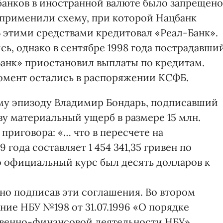
анков в иностранной валюте было запрещено
, применили схему, при которой Нацбанк
 этими средствами кредитовал «Реал-Банк».
ь, однако в сентябре 1998 года пострадавши
Банк» приостановил выплаты по кредитам.
момент остались в распоряжении КСФБ.
ому эпизоду Владимир Бондарь, подписавший
тву материальный ущерб в размере 15 млн.
 приговора: «… что в пересчете на
 года составляет 1 454 341,35 гривен по
 официальный курс был десять долларов к
но подписав эти соглашения. Во втором
ние НБУ №198 от 31.07.1996 «О порядке
твенно-финансовой деятельности НБУ»,