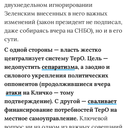
двухнедельном игнорировании
Зеленским внесенных в него важных
изменений (закон президент не подписал,
даже собираясь вчера на СНБО), но и в его
сути.
С одной стороны
—
власть жестко
централизует систему ТерО. Цель —
недопустить
сепаратизм
а
, а заодно и
силово
го
укреплени
я
политических
оппонентов (продолжившиеся
вчера
атаки
на Кличко — тому
подтверждение). С другой —
сваливает
финансирование потребностей ТерО на
местное самоуправление.
Ключевой
вопрос ни на одном из важных совещаний