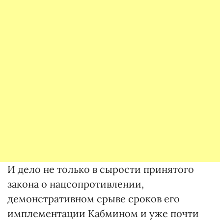
И дело не только в сырости принятого
закона о нацсопротивлении,
демонстративном срыве сроков его
имплементации Кабмином и уже почти