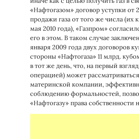
иначе как с целью получить газ в с
«Нафтогазом» договор уступки от 20
продажи газа от того же числа (их 
мая 2010 года), «Газпром» согласи
его в этом. В таком случае заключ
января 2009 года двух договоров 
стороны «Нафтогаза» 11 млрд. куб
в тот же день, что, на первый взгл
операцией) может рассматриваться
материнской компании, эффективн
соблюдению формальностей, позв
«Нафтогазу» права собственности на