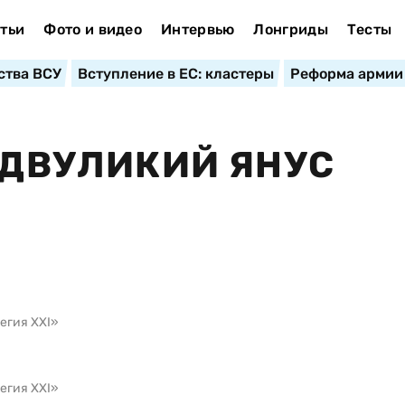
тьи
Фото и видео
Интервью
Лонгриды
Тесты
ства ВСУ
Вступление в ЕС: кластеры
Реформа армии
: ДВУЛИКИЙ ЯНУС
егия ХХІ»
егия ХХІ»