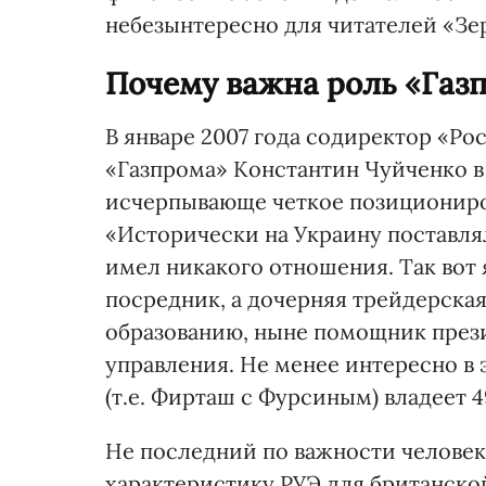
небезынтересно для читателей «Зе
Почему важна роль «Газ
В январе 2007 года содиректор «Р
«Газпрома» Константин Чуйченко в
исчерпывающе четкое позициониров
«Исторически на Украину поставля
имел никакого отношения. Так вот 
посредник, а дочерняя трейдерска
образованию, ныне помощник прези
управления. Не менее интересно в 
(т.е. Фирташ с Фурсиным) владеет 
Не последний по важности человек
характеристику РУЭ для британско