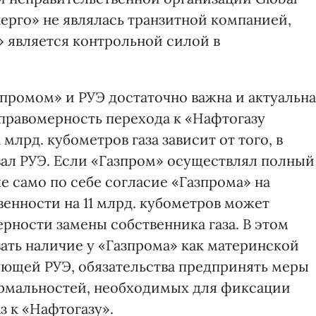
нерго» не являлась транзитной компанией,
» является контрольной силой в
ромом» и РУЭ достаточно важна и актуальна
еправомерность перехода к «Нафтогазу
млрд. кубометров газа зависит от того, в
ал РУЭ. Если «Газпром» осуществлял полный
е само по себе согласие «Газпрома» на
венности на 11 млрд. кубометров может
ерности замены собственника газа. В этом
ать наличие у «Газпрома» как материнской
ющей РУЭ, обязательства предпринять меры
мальностей, необходимых для фиксации
з к «Нафтогазу».