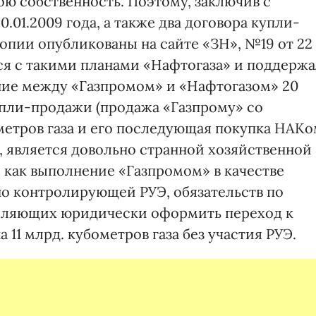
вою собственность. Поэтому, заключив с
.01.2009 года, а также два договора купли-
копии опубликованы на сайте «ЗН», №19 от 22
лся с такими планами «Нафтогаза» и поддерж
ение между «Газпромом» и «Нафтогазом» 20
купли-продажи (продажа «Газпрому» со
ометров газа и его последующая покупка НАК
яд, является довольно странной хозяйственной
 как выполнение «Газпромом» в качестве
о контролирующей РУЭ, обязательств по
оляющих юридически оформить переход к
 11 млрд. кубометров газа без участия РУЭ.