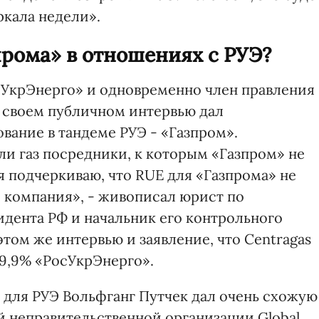
ркала недели».
прома» в отношениях с РУЭ?
осУкрЭнерго» и одновременно член правления
 своем публичном интервью дал
ание в тандеме РУЭ - «Газпром».
ли газ посредники, к которым «Газпром» не
я подчеркиваю, что RUE для «Газпрома» не
я компания», - живописал юрист по
дента РФ и начальник его контрольного
этом же интервью и заявление, что Centragas
49,9% «РосУкрЭнерго».
 для РУЭ Вольфганг Путчек дал очень схожую
й неправительственной организации Global