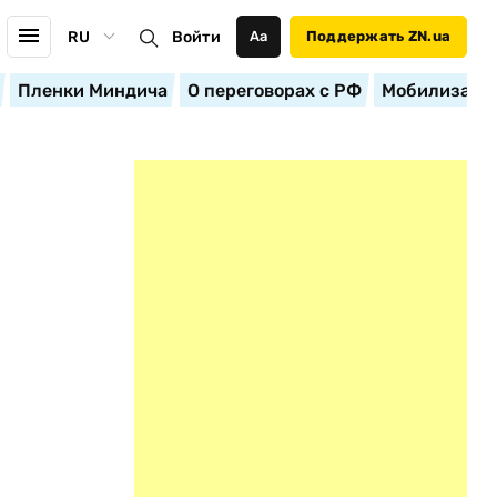
RU
Войти
Аа
Поддержать ZN.ua
Пленки Миндича
О переговорах с РФ
Мобилизация