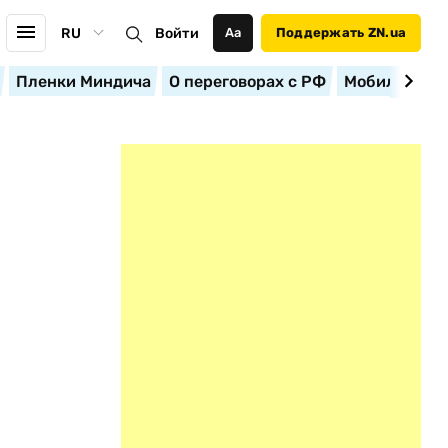
RU
Войти
Аа
Поддержать ZN.ua
Пленки Миндича
О переговорах с РФ
Мобилизация