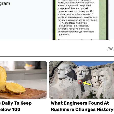
egram