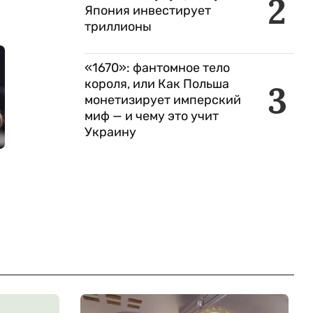
2
Япония инвестирует
триллионы
«1670»: фантомное тело
короля, или Как Польша
3
монетизирует имперский
миф — и чему это учит
Украину