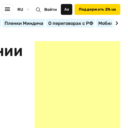
RU
Войти
Аа
Поддержать ZN.ua
Пленки Миндича
О переговорах с РФ
Мобилизация
НИИ