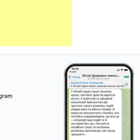
egram