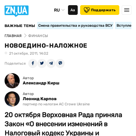
RU
Аа
Поддержать
Смена правительства и руководства ВСУ
Вступление
ВАЖНЫЕ ТЕМЫ
ГЛАВНАЯ
ФИНАНСЫ
НОВОЕДИНО-НАЛОЖНОЕ
21 октября, 2011, 14:02
Поделиться
Автор
Александр Кирш
Автор
Леонид Карпов
партнер по налогам AC Crowe Ukraine
20 октября Верховная Рада приняла
Закон «О внесении изменений в
Налоговый кодекс Украины и