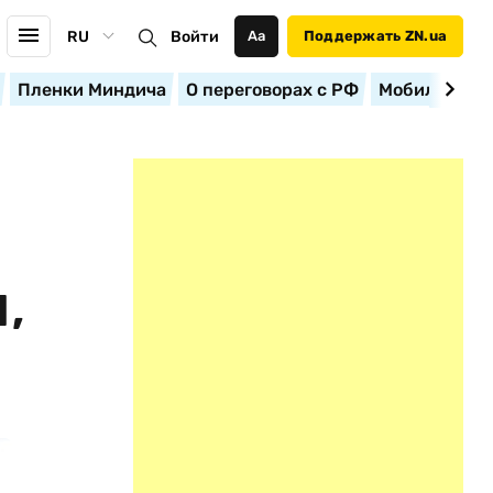
RU
Войти
Аа
Поддержать ZN.ua
Пленки Миндича
О переговорах с РФ
Мобилизация
О
,