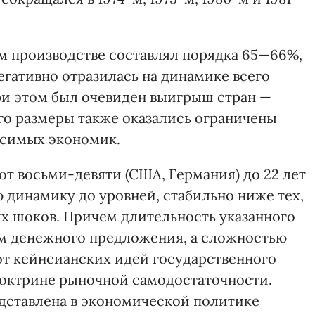
м производстве составлял порядка 65—66%,
егативно отразилась на динамике всего
при этом был очевиден выигрыш стран —
его размеры также оказались ограничены
исимых экономик.
т восьми-девяти (США, Германия) до 22 лет
 динамику до уровней, стабильно ниже тех,
х шоков. Причем длительность указанного
ом денежного предложения, а сложностью
т кейнсианских идей государственного
доктрине рыночной самодостаточности.
дставлена в экономической политике