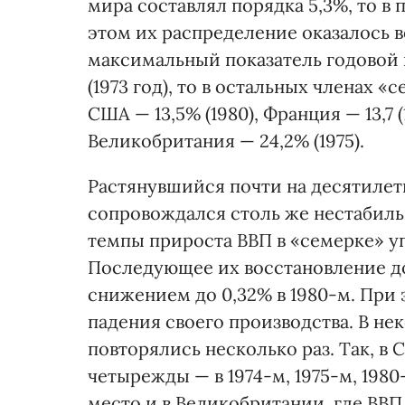
мира составлял порядка 5,3%, то в
этом их распределение оказалось 
максимальный показатель годовой 
(1973 год), то в остальных членах «
США — 13,5% (1980), Франция — 13,7 (1
Великобритания — 24,2% (1975).
Растянувшийся почти на десятиле
сопровождался столь же нестабил
темпы прироста ВВП в «семерке» упа
Последующее их восстановление до
снижением до 0,32% в 1980-м. При 
падения своего производства. В н
повторялись несколько раз. Так, 
четырежды — в 1974-м, 1975-м, 1980
место и в Великобритании, где ВВП 