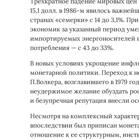
Трехкратное падение мировых цен на
15,1 долл. в 1986-м явилось важн
странах «семерки» с 14 до 3,1%. Пр
экономик за указанный период уме
импортируемых энергоносителей в
потребления — с 43 до 33%.
В новых условиях укрощение инфл
монетарной политики. Переход к н
П.Волкера, возглавившего в 1979 г
неудержимое желание обуздать рос
и безупречная репутация внесли о
Несмотря на комплексный характе
впоследствии был приписан монет
отношение к ее структурным, инс