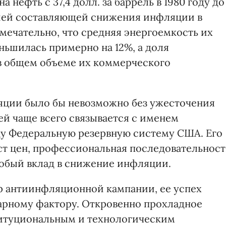
 нефть с 37,4 долл. за баррель в 1980 году до
ейшей составляющей снижения инфляции в
имечательно, что средняя энергоемкость их
ньшилась примерно на 12%, а доля
 общем объеме их коммерческого
яции было бы невозможно без ужесточения
ей чаще всего связывается с именем
оду Федеральную резервную систему США. Его
т цен, профессиональная последовательност
собый вклад в снижение инфляции.
р антиинфляционной кампании, ее успех
арному фактору. Откровенно прохладное
титуциональным и технологическим