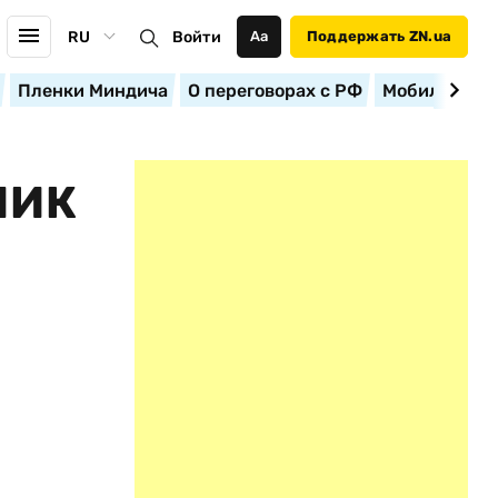
RU
Войти
Аа
Поддержать ZN.ua
Пленки Миндича
О переговорах с РФ
Мобилизация
МИК