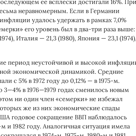
 последующем ее всплески достигали 16%. Пр
весьма неравномерным. Если в Германии
инфляции удалось удержать в рамках 7,0%
семерки» его уровень был в два-три раза выше:
974), Италия — 21,3 (1980), Япония — 23,1 (1974)
тие период неустойчивой и высокой инфляци
ьной экономической динамикой. Средние
ли с 5% в 1972 году до 0,12% — в 1975-м.
 3—4% в 1976—1979 годах сменилось новым
этом ни один член «семерки» не избежал
екоторых же из них экономические спады
в США годовое сокращение ВВП наблюдалось
-м и 1982 году. Аналогичная ситуация имела
сокращался в 1974-м, 1975-м, 1980-м и 1981