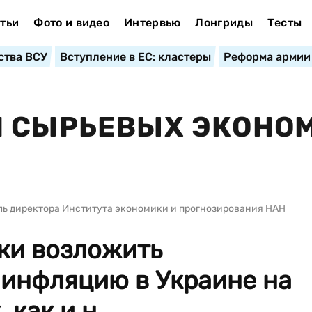
тьи
Фото и видео
Интервью
Лонгриды
Тесты
ства ВСУ
Вступление в ЕС: кластеры
Реформа армии
И СЫРЬЕВЫХ ЭКОНО
ль директора Института экономики и прогнозирования НАН
ки возложить
 инфляцию в Украине на
как и н...