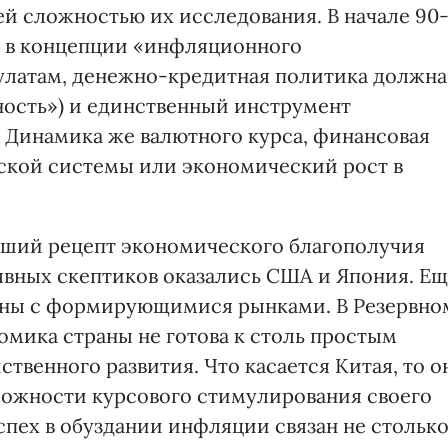
 сложностью их исследования. В начале 90
сь в концепции «инфляционного
тулатам, денежно-кредитная политика должна
ность») и единственный инструмент
. Динамика же валютного курса, финансовая
вской системы или экономический рост в
ейший рецепт экономического благополучия
 явных скептиков оказались США и Япония. Е
аны с формирующимися рынками. В Резервно
омика страны не готова к столь простым
венного развития. Что касается Китая, то о
можности курсового стимулирования своего
успех в обуздании инфляции связан не стольк