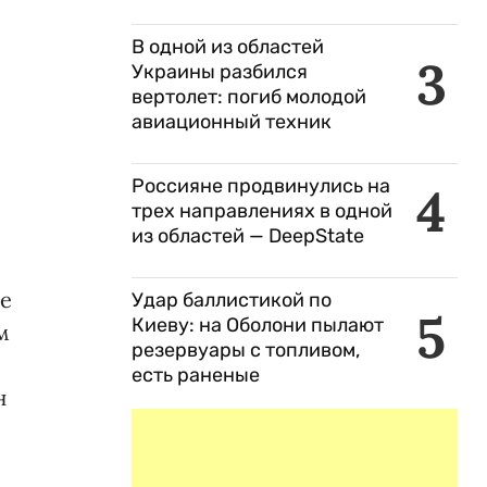
-
В одной из областей
3
Украины разбился
вертолет: погиб молодой
авиационный техник
Россияне продвинулись на
4
трех направлениях в одной
из областей — DeepState
ще
Удар баллистикой по
5
Киеву: на Оболони пылают
м
резервуары с топливом,
есть раненые
н
о