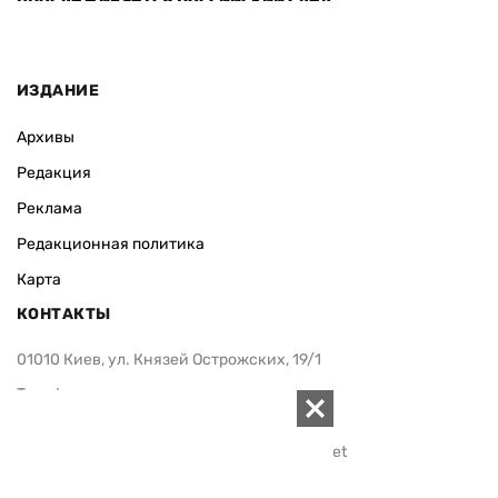
ИЗДАНИЕ
Архивы
Редакция
Реклама
Редакционная политика
Карта
КОНТАКТЫ
01010 Киев, ул. Князей Острожских, 19/1
Телефон редакции:
+380 (44) 280-04-85
Электронная почта редакции:
zn94@ukr.net
Электронная почта службы новостей:
editor@zn.ua