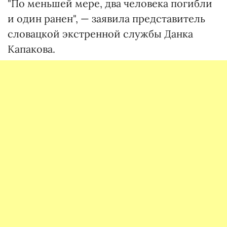
"По меньшей мере, два человека погибли
и один ранен", — заявила представитель
словацкой экстренной службы Данка
Капакова.