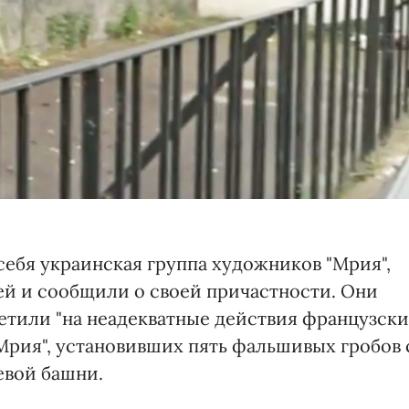
 себя украинская группа художников "Мрия",
ей и сообщили о своей причастности. Они
ветили "на неадекватные действия французск
Мрия", установивших пять фальшивых гробов 
вой башни.