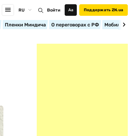
RU
Войти
Аа
Поддержать ZN.ua
Пленки Миндича
О переговорах с РФ
Мобилизация