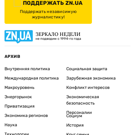
ПОДДЕРЖАТЬ ZN.UA
Поддержать независимую
журналистику!
ЗЕРКАЛО НЕДЕЛИ
не подводим с 1994-го года
АРХИВ
Внутренняя политика
Социальная защита
Международная политика
Зарубежная экономика
Макроуровень
Конфликт интересов
Энергорынок
Экономическая
безопасность
Приватизация
Персоналии
Экономика регионов
Социум
Наука
История
Технологии
Круг семьи