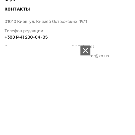
КОНТАКТЫ
01010 Киев, ул. Князей Острожских, 19/1
Телефон редакции:
+380 (44) 280-04-85
Электронная почта редакции:
zn94@ukr.net
Электронная почта службы новостей:
editor@zn.ua
СОЦСЕТИ
ПОДДЕРЖАТЬ ZN.UA
Поддержать независимую
журналистику!
ЗЕРКАЛО НЕДЕЛИ
не подводим с 1994-го года