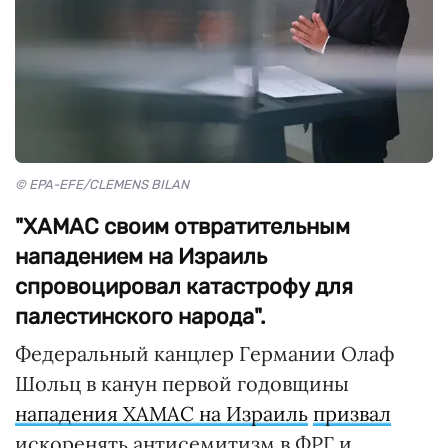
© EPA-EFE/CLEMENS BILAN
"ХАМАС своим отвратительным
нападением на Израиль
спровоцировал катастрофу для
палестинского народа".
Федеральный канцлер Германии Олаф
Шольц в канун первой годовщины
нападения ХАМАС на Израиль
призвал
искоренять антисемитизм в ФРГ и