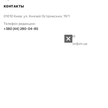
КОНТАКТЫ
01010 Киев, ул. Князей Острожских, 19/1
Телефон редакции:
+380 (44) 280-04-85
Электронная почта редакции:
zn94@ukr.net
Электронная почта службы новостей:
editor@zn.ua
СОЦСЕТИ
ПОДДЕРЖАТЬ ZN.UA
Поддержать независимую
журналистику!
ЗЕРКАЛО НЕДЕЛИ
не подводим с 1994-го года